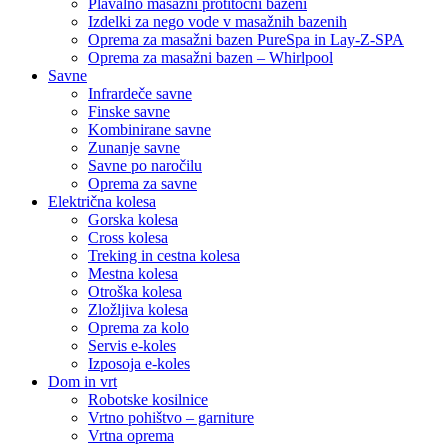
Plavalno masažni protitočni bazeni
Izdelki za nego vode v masažnih bazenih
Oprema za masažni bazen PureSpa in Lay-Z-SPA
Oprema za masažni bazen – Whirlpool
Savne
Infrardeče savne
Finske savne
Kombinirane savne
Zunanje savne
Savne po naročilu
Oprema za savne
Električna kolesa
Gorska kolesa
Cross kolesa
Treking in cestna kolesa
Mestna kolesa
Otroška kolesa
Zložljiva kolesa
Oprema za kolo
Servis e-koles
Izposoja e-koles
Dom in vrt
Robotske kosilnice
Vrtno pohištvo – garniture
Vrtna oprema