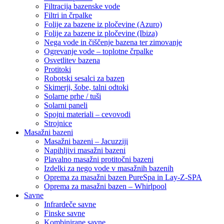
Filtracija bazenske vode
Filtri in črpalke
Folije za bazene iz pločevine (Azuro)
Folije za bazene iz pločevine (Ibiza)
Nega vode in čiščenje bazena ter zimovanje
Ogrevanje vode – toplotne črpalke
Osvetlitev bazena
Protitoki
Robotski sesalci za bazen
Skimerji, šobe, talni odtoki
Solarne prhe / tuši
Solarni paneli
Spojni materiali – cevovodi
Strojnice
Masažni bazeni
Masažni bazeni – Jacuzziji
Napihljivi masažni bazeni
Plavalno masažni protitočni bazeni
Izdelki za nego vode v masažnih bazenih
Oprema za masažni bazen PureSpa in Lay-Z-SPA
Oprema za masažni bazen – Whirlpool
Savne
Infrardeče savne
Finske savne
Kombinirane savne