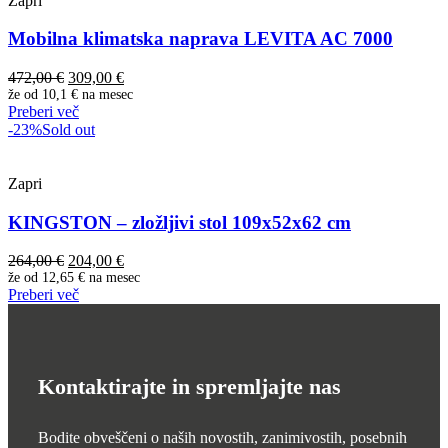
Zapri
Mobilna klimatska naprava LEVITA AC 7000
Izvirna
Trenutna
472,00
€
309,00
€
cena
cena
že od
10,1 €
na mesec
Preberi več
je
je:
-23%
Sold out
bila:
309,00 €.
472,00 €.
Zapri
KINGSTON – zložljivi stol 109x52x62 cm
Izvirna
Trenutna
264,00
€
204,00
€
cena
cena
že od
12,65 €
na mesec
Preberi več
je
je:
bila:
204,00 €.
264,00 €.
Kontaktirajte in spremljajte nas
Bodite obveščeni o naših novostih, zanimivostih, posebnih