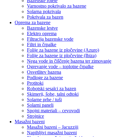
Bazenske rolete
Varnostno pokrivalo za bazene
Solarna pokrivala
Pokrivala za bazen
Oprema za bazene
Bazenske lestve
Elektro oprema
Filtracija bazenske vode
Filtri in črpalke
Folije za bazene iz pločevine (Azuro)
Folije za bazene iz pločevine (Ibiza)
Nega vode in čiščenje bazena ter zimovanje
Ogrevanje vode – toplotne črpalke
Osvetlitev bazena
Podloge za bazene
Protitoki
Robotski sesalci za bazen
Skimerji, šobe, talni odtoki
Solarne prhe / tuši
Solarni paneli
Spojni materiali – cevovodi
Strojnice
Masažni bazeni
Masažni bazeni – Jacuzziji
Napihljivi masažni bazeni