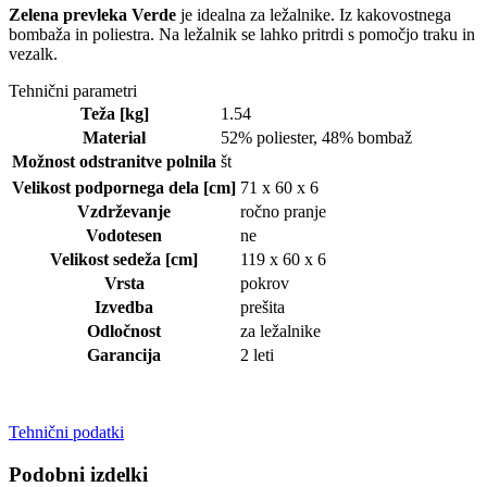
Zelena prevleka Verde
je idealna za ležalnike. Iz kakovostnega
bombaža in poliestra. Na ležalnik se lahko pritrdi s pomočjo traku in
vezalk.
Tehnični parametri
Teža
[kg]
1.54
Material
52% poliester, 48% bombaž
Možnost odstranitve
polnila
št
Velikost podpornega dela
[cm]
71 x 60 x 6
Vzdrževanje
ročno pranje
Vodotesen
ne
Velikost sedeža
[cm]
119 x 60 x 6
Vrsta
pokrov
Izvedba
prešita
Odločnost
za ležalnike
Garancija
2 leti
Tehnični podatki
Podobni izdelki