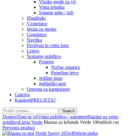
Visoke grede za vrt
Vrtna tehnika
Solarne prhe / tuši
Hladilniki
Vzmetnice
Igrala za otroke
Gugalnice
Navtika
Paviljoni in vrtne lope
Lestve
Notranje pohištvo
Postelje
Nočne omarice
Posteljne letve
Jedilne mize
Jedilniški stoli
Oprema za kampiranje
Galerija
Katalogi
PRELISTAJ
Search
Domov
Dom in vrt
Vrtno pohištvo / garniture
Blazine za vrtno
pohištvo
Linija Verde
Blazna za ležalnik Verde 190x60x6 cm
Previous product