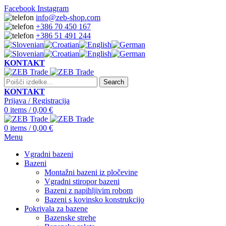
Facebook
Instagram
info@zeb-shop.com
+386 70 450 167
+386 51 491 244
KONTAKT
Search
KONTAKT
Prijava / Registracija
0
items
/
0,00
€
0
items
/
0,00
€
Menu
Vgradni bazeni
Bazeni
Montažni bazeni iz pločevine
Vgradni stiropor bazeni
Bazeni z napihljivim robom
Bazeni s kovinsko konstrukcijo
Pokrivala za bazene
Bazenske strehe