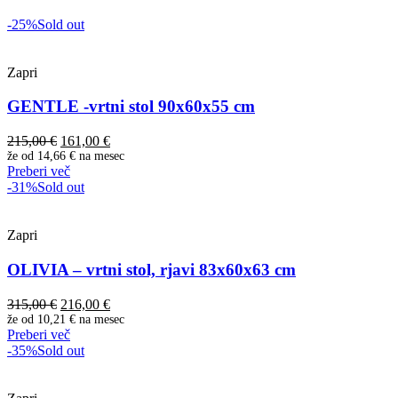
-25%
Sold out
Zapri
GENTLE -vrtni stol 90x60x55 cm
Izvirna
Trenutna
215,00
€
161,00
€
cena
cena
že od
14,66 €
na mesec
Preberi več
je
je:
-31%
Sold out
bila:
161,00 €.
215,00 €.
Zapri
OLIVIA – vrtni stol, rjavi 83x60x63 cm
Izvirna
Trenutna
315,00
€
216,00
€
cena
cena
že od
10,21 €
na mesec
Preberi več
je
je:
-35%
Sold out
bila:
216,00 €.
315,00 €.