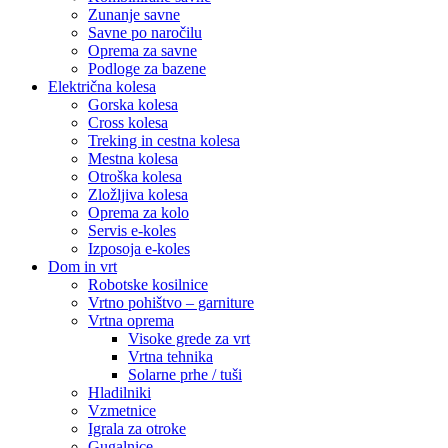
Zunanje savne
Savne po naročilu
Oprema za savne
Podloge za bazene
Električna kolesa
Gorska kolesa
Cross kolesa
Treking in cestna kolesa
Mestna kolesa
Otroška kolesa
Zložljiva kolesa
Oprema za kolo
Servis e-koles
Izposoja e-koles
Dom in vrt
Robotske kosilnice
Vrtno pohištvo – garniture
Vrtna oprema
Visoke grede za vrt
Vrtna tehnika
Solarne prhe / tuši
Hladilniki
Vzmetnice
Igrala za otroke
Gugalnice