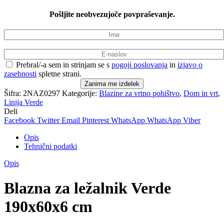
Pošljite neobvezujoče povpraševanje.
Prebral/-a sem in strinjam se s
pogoji poslovanja
in
izjavo o
zasebnosti
spletne strani.
Šifra:
2NAZ0297
Kategorije:
Blazine za vrtno pohištvo
,
Dom in vrt
,
Linija Verde
Deli
Facebook
Twitter
Email
Pinterest
WhatsApp
WhatsApp
Viber
Opis
Tehnični podatki
Opis
Blazna za ležalnik Verde
190x60x6 cm