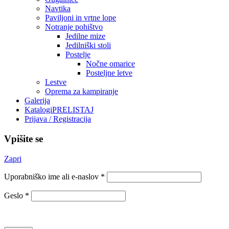
Navtika
Paviljoni in vrtne lope
Notranje pohištvo
Jedilne mize
Jedilniški stoli
Postelje
Nočne omarice
Posteljne letve
Lestve
Oprema za kampiranje
Galerija
Katalogi
PRELISTAJ
Prijava / Registracija
Vpišite se
Zapri
Uporabniško ime ali e-naslov
*
Geslo
*