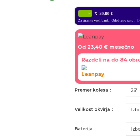
X
20,00 €
Za stranke vseh bank. Odobreno takoj.
Do
Od
23,40 €
mesečno
Razdeli na do 84 obr
Premer kolesa
Velikost okvirja
Baterija