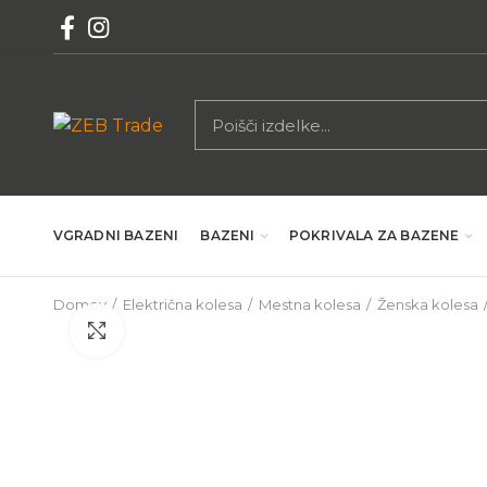
VGRADNI BAZENI
BAZENI
POKRIVALA ZA BAZENE
Domov
Električna kolesa
Mestna kolesa
Ženska kolesa
Povečaj