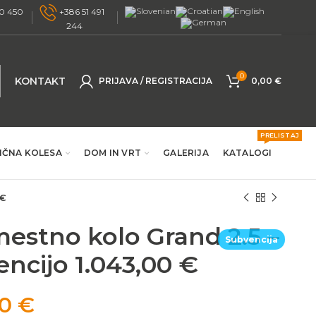
0 450
+386 51 491
244
0
KONTAKT
PRIJAVA / REGISTRACIJA
0,00
€
PRELISTAJ
IČNA KOLESA
DOM IN VRT
GALERIJA
KATALOGI
 €
mestno kolo Grand 2.5 –
Subvencija
encijo 1.043,00 €
00
€