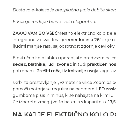
Dostava e-kolesa je brezplačna (kolo dobite skora
E-kolo je res lepe barve -zelo elegantno.
ZAKAJ VAM BO VŠEČ
Mestno električno kolo z el
integrirane v okvir. Ima
premer kolesa 26″
in je n
ljudmi manjše rasti, saj odsotnost zgornje cevi ok
Električno kolo lahko uporabljate predvsem na c
sedež, blatnike, luči, zvonec
in tudi
praktičen nos
potrebam.
Prešiti ročaji iz imitacije usnja
zagotavlj
skrbi za prestavljanje , vzmetene vilice Zoom pa o
pomoči motorja se regulira na barvnem
LED zasl
gumboma plus in minus, ki se nahajata na krmilu. P
Če izberete zmogljivejšo baterijo s kapaciteto
17,5
NA KAJ JE ELEKTRIČNO KOLO 