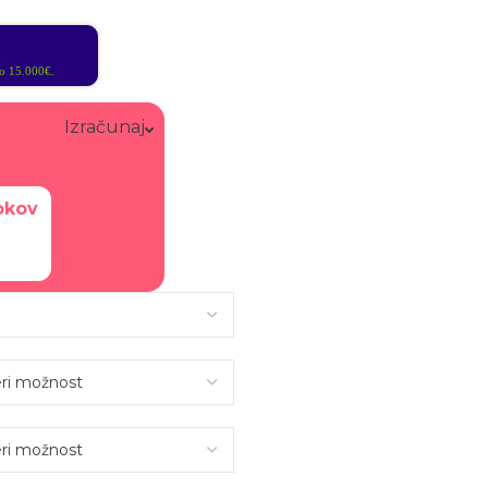
 15.000€.
Izračunaj
okov