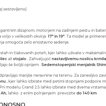
j sestavljeno).
egantnim dizajnom, motorjem na zadnjem pestu in bater
a voljo v velikostih okvirja
17″ in 19″
. Ta model je primere
virja omogoča zelo enostavno sedenje.
estah in tlakovanih poteh, kjer lahko uživate v maksim
ilec
ali
stojalo
. Zahvaljujoč
nastavljivemu nosilcu krmil
ajo še boljši oprijem .
Sedemstopenjski menjalnik Shi
dpravljajo manjše neravnine na terenu. Za zanesljivo zav
onu
, kjer lahko izbirate med petimi stopnjami podpore m
ri modelu Grand 2.5 lahko izbirate med dvema vrstama bat
 Ah,
lahko z enim polnjenjem prevozite
do 140 km
.
PONOSNO