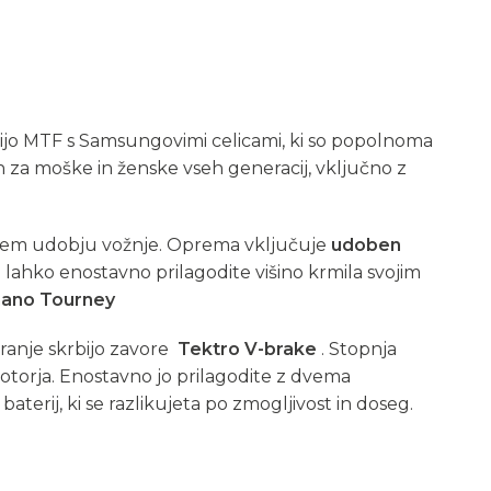
ijo MTF s Samsungovimi celicami, ki so popolnoma
n za moške in ženske vseh generacij, vključno z
alnem udobju vožnje. Oprema vključuje
udoben
a
lahko enostavno prilagodite višino krmila svojim
mano Tourney
iranje skrbijo zavore
Tektro V-brake
. Stopnja
otorja. Enostavno jo prilagodite z dvema
erij, ki se razlikujeta po zmogljivost in doseg.