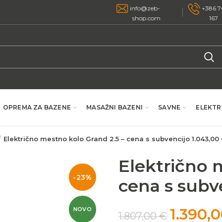
info@zeb-
+386 7
shop.com
167
OPREMA ZA BAZENE
MASAŽNI BAZENI
SAVNE
ELEKTR
Električno mestno kolo Grand 2.5 – cena s subvencijo 1.043,00
Električno 
-23%
cena s subv
1.390,
NOVO
1.807,00
€