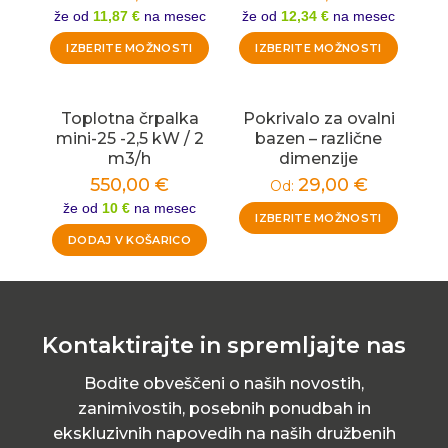
že od
11,87 €
na mesec
že od
12,34 €
na mesec
IZBERITE MOŽNOSTI
IZBERITE MOŽNOSTI
Toplotna črpalka
Pokrivalo za ovalni
mini-25 -2,5 kW / 2
bazen – različne
m3/h
dimenzije
550,00
€
29,00
€
Od:
že od
10 €
na mesec
IZBERITE MOŽNOSTI
DODAJ V KOŠARICO
Kontaktirajte in spremljajte nas
Bodite obveščeni o naših novostih,
zanimivostih, posebnih ponudbah in
ekskluzivnih napovedih na naših družbenih