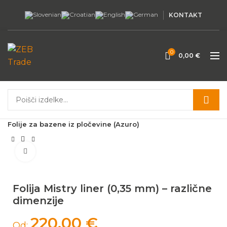
KONTAKT
0
0,00
€
Domov
Bazeni in oprema
Oprema za bazene
Folije za bazene iz pločevine (Azuro)
Povečaj
Folija Mistry liner (0,35 mm) – različne
dimenzije
220,00
€
Od: