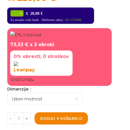
X
20,00 €
Za stranke vseh bank. Odobreno takoj.
Do 15.000€.
73,33 €
x 3 obroki
0% obresti, 0 stroškov
Izračunaj
Dimenzije
DODAJ V KOŠARICO