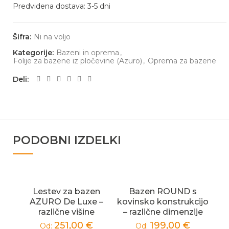
Predvidena dostava: 3-5 dni
Šifra:
Ni na voljo
Kategorije:
Bazeni in oprema
,
Folije za bazene iz pločevine (Azuro)
,
Oprema za bazene
Deli
PODOBNI IZDELKI
Lestev za bazen
Bazen ROUND s
AZURO De Luxe –
kovinsko konstrukcijo
različne višine
– različne dimenzije
251,00
€
199,00
€
Od:
Od: