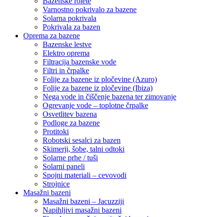
Bazenske rolete
Varnostno pokrivalo za bazene
Solarna pokrivala
Pokrivala za bazen
Oprema za bazene
Bazenske lestve
Elektro oprema
Filtracija bazenske vode
Filtri in črpalke
Folije za bazene iz pločevine (Azuro)
Folije za bazene iz pločevine (Ibiza)
Nega vode in čiščenje bazena ter zimovanje
Ogrevanje vode – toplotne črpalke
Osvetlitev bazena
Podloge za bazene
Protitoki
Robotski sesalci za bazen
Skimerji, šobe, talni odtoki
Solarne prhe / tuši
Solarni paneli
Spojni materiali – cevovodi
Strojnice
Masažni bazeni
Masažni bazeni – Jacuzziji
Napihljivi masažni bazeni