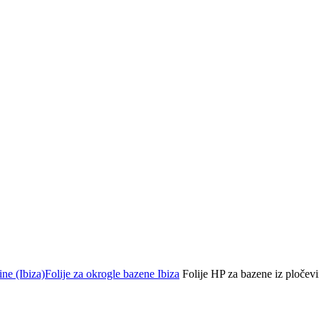
ine (Ibiza)
Folije za okrogle bazene Ibiza
Folije HP za bazene iz pločevin