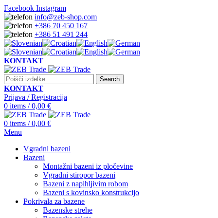
Facebook
Instagram
info@zeb-shop.com
+386 70 450 167
+386 51 491 244
KONTAKT
Search
KONTAKT
Prijava / Registracija
0
items
/
0,00
€
0
items
/
0,00
€
Menu
Vgradni bazeni
Bazeni
Montažni bazeni iz pločevine
Vgradni stiropor bazeni
Bazeni z napihljivim robom
Bazeni s kovinsko konstrukcijo
Pokrivala za bazene
Bazenske strehe