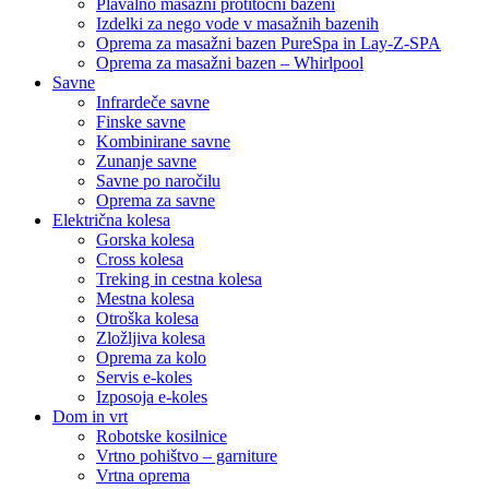
Plavalno masažni protitočni bazeni
Izdelki za nego vode v masažnih bazenih
Oprema za masažni bazen PureSpa in Lay-Z-SPA
Oprema za masažni bazen – Whirlpool
Savne
Infrardeče savne
Finske savne
Kombinirane savne
Zunanje savne
Savne po naročilu
Oprema za savne
Električna kolesa
Gorska kolesa
Cross kolesa
Treking in cestna kolesa
Mestna kolesa
Otroška kolesa
Zložljiva kolesa
Oprema za kolo
Servis e-koles
Izposoja e-koles
Dom in vrt
Robotske kosilnice
Vrtno pohištvo – garniture
Vrtna oprema