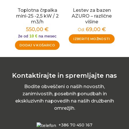
Toplotna črpalka
Lestev za bazen
mini-25 -2,5 kW / 2
AZURO – različne
m3/h
višine
550,00
€
69,00
€
Od:
že od
10 €
na mesec
IZBERITE MOŽNOSTI
DODAJ V KOŠARICO
Kontaktirajte in spremljajte nas
Bodite obveščeni o naših novostih,
zanimivostih, posebnih ponudbah in
ekskluzivnih napovedih na naših družbenih
omrežjih.
+386 70 450 167