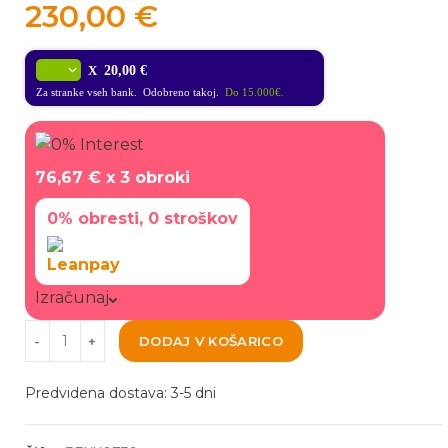
230,00
€
X
20,00 €
Za stranke vseh bank. Odobreno takoj.
Do 15.000€.
76,67 €
x 3 obroki
0% obresti, 0 stroškov
Izračunaj
DODAJ V KOŠARICO
Predvidena dostava: 3-5 dni