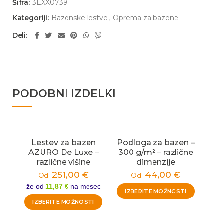
Šifra:
3EXX0739
Kategoriji:
Bazenske lestve
,
Oprema za bazene
Deli
PODOBNI IZDELKI
Lestev za bazen
Podloga za bazen –
AZURO De Luxe –
300 g/m² – različne
različne višine
dimenzije
251,00
€
44,00
€
Od:
Od:
že od
11,87 €
na mesec
IZBERITE MOŽNOSTI
IZBERITE MOŽNOSTI