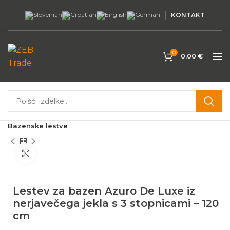
KONTAKT
0
0,00
€
Domov
Bazeni in oprema
Oprema za bazene
Bazenske lestve
Povečaj
Lestev za bazen Azuro De Luxe iz
nerjavečega jekla s 3 stopnicami – 120
cm