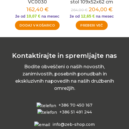
VC0030
stol 109x52x62 cm
162,40
€
204,00
€
264,00
€
že od
10,07 €
na mesec
že od
12,65 €
na mesec
DODAJ V KOŠARICO
PREBERI VEČ
Kontaktirajte in spremljajte nas
Bodite obveščeni o naših novostih,
zanimivostih, posebnih ponudbah in
ekskluzivnih napovedih na naših družbenih
omrežjih.
+386 70 450 167
+386 51 491 244
info@zeb-shop.com