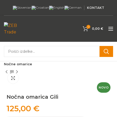
KONTAKT
0
0,00
€
Domov
Dom in vrt
Notranje pohištvo
Postelje
Nočne omarice
Povečaj
NOVO
Nočna omarica Gili
125,00
€