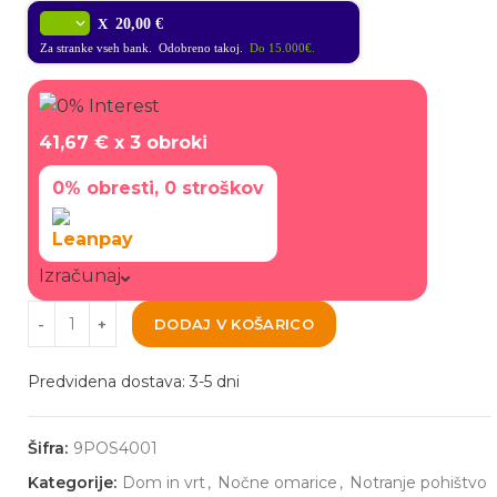
X
20,00 €
Za stranke vseh bank. Odobreno takoj.
Do 15.000€.
41,67 €
x 3 obroki
0% obresti, 0 stroškov
Izračunaj
DODAJ V KOŠARICO
Predvidena dostava: 3-5 dni
Šifra:
9POS4001
Kategorije:
Dom in vrt
,
Nočne omarice
,
Notranje pohištvo