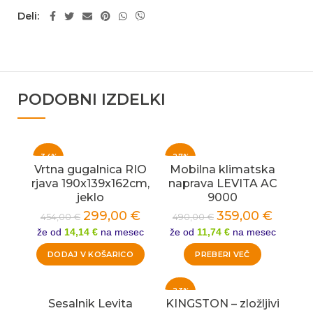
Deli
PODOBNI IZDELKI
-34%
-27%
Vrtna gugalnica RIO
Mobilna klimatska
rjava 190x139x162cm,
naprava LEVITA AC
jeklo
9000
299,00
€
359,00
€
454,00
€
490,00
€
že od
14,14 €
na mesec
že od
11,74 €
na mesec
DODAJ V KOŠARICO
PREBERI VEČ
-23%
Sesalnik Levita
KINGSTON – zložljivi