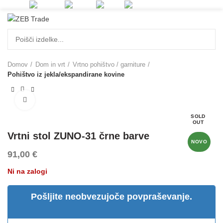
KONTAKT
0
0,00
€
Domov
Dom in vrt
Vrtno pohištvo / garniture
Pohištvo iz jekla/ekspandirane kovine
Povečaj
SOLD
OUT
Vrtni stol ZUNO-31 črne barve
NOVO
91,00
€
Ni na zalogi
Pošljite neobvezujoče povpraševanje.