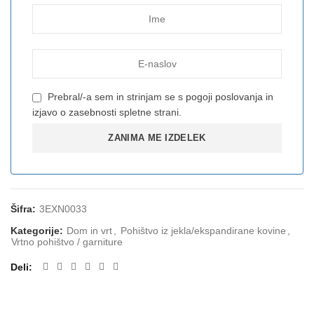
Prebral/-a sem in strinjam se s
pogoji poslovanja
in
izjavo o zasebnosti
spletne strani.
Šifra:
3EXN0033
Kategorije:
Dom in vrt
,
Pohištvo iz jekla/ekspandirane kovine
,
Vrtno pohištvo / garniture
Deli