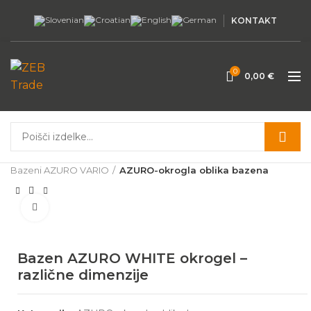
KONTAKT
0
0,00
€
Domov
Bazeni in oprema
Veliki bazeni iz pločevine
Bazeni AZURO VARIO
AZURO-okrogla oblika bazena
Povečaj
Bazen AZURO WHITE okrogel –
različne dimenzije