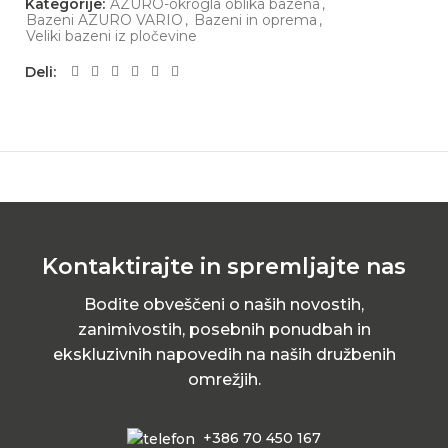
Kategorije:
AZURO-okrogla oblika bazena
,
Bazeni AZURO VARIO
,
Bazeni in oprema
,
Veliki bazeni iz pločevine
Deli
Kontaktirajte in spremljajte nas
Bodite obveščeni o naših novostih,
zanimivostih, posebnih ponudbah in
ekskluzivnih napovedih na naših družbenih
omrežjih.
+386 70 450 167