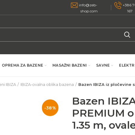
info@zeb-
+386 7
shop.com
167
OPREMA ZA BAZENE
MASAŽNI BAZENI
SAVNE
ELEKTR
ni IBIZA
IBIZA-ovalna oblika bazena
Bazen IBIZA iz pločevine s
Bazen IBIZA
-38%
PREMIUM opr
1.35 m, oval