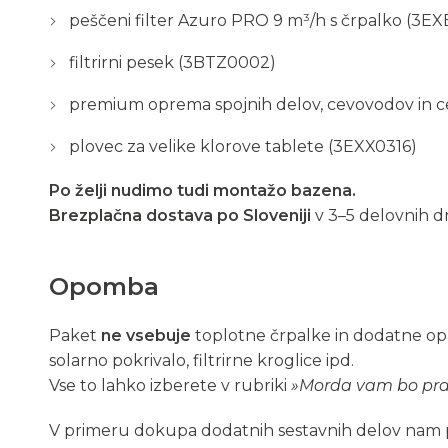
peščeni filter Azuro PRO 9 m³/h s črpalko (3E
filtrirni pesek (3BTZ0002)
premium oprema spojnih delov, cevovodov in c
plovec za velike klorove tablete (3EXX0316)
Po želji nudimo tudi montažo bazena.
Brezplačna dostava po Sloveniji
v 3–5 delovnih d
Opomba
Paket
ne vsebuje
toplotne črpalke in dodatne oprem
solarno pokrivalo, filtrirne kroglice ipd.
Vse to lahko izberete v rubriki
»Morda vam bo pra
V primeru dokupa dodatnih sestavnih delov nam p