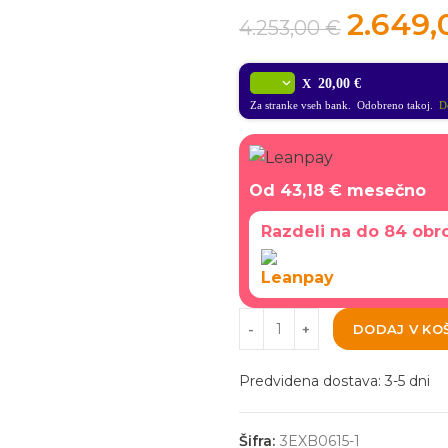
2.649
4.253,00
€
X
20,00 €
Za stranke vseh bank. Odobreno takoj.
Do
Od
43,18 €
mesečno
Razdeli na do 84 obr
DODAJ V KO
Predvidena dostava: 3-5 dni
Šifra:
3EXB0615-1