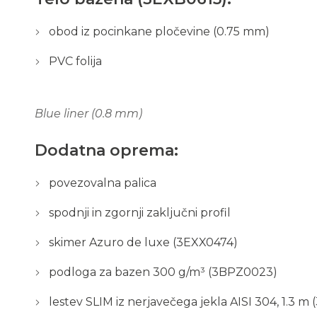
obod iz pocinkane pločevine (0.75 mm)
PVC folija
Blue liner (0.8 mm)
Dodatna oprema:
povezovalna palica
spodnji in zgornji zaključni profil
skimer Azuro de luxe (3EXX0474)
podloga za bazen 300 g/m³ (3BPZ0023)
lestev SLIM iz nerjavečega jekla AISI 304, 1.3 m