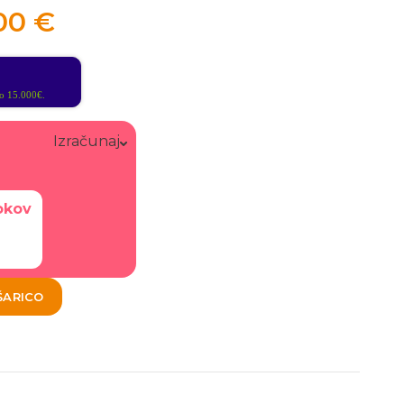
,00
€
 15.000€.
Izračunaj
okov
ŠARICO