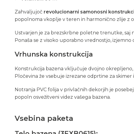
Zahvaljujoč
revolucionarni samonosni konstrukci
popolnoma vkoplje v teren in harmonično zlije z o
Ustvarjen je za brezskrbne poletne trenutke, saj nu
Ponaša se z visoko uporabno vrednostjo, izjemno d
Vrhunska konstrukcija
Konstrukcija bazena vključuje dvojno okrepljeno,
Pločevina že vsebuje izrezane odprtine za skimer
Notranja PVC folija v privlačnih dekorjih je posebe
popoln osvežitveni videz vašega bazena.
Vsebina paketa
Telo bazena (3EXB0615):