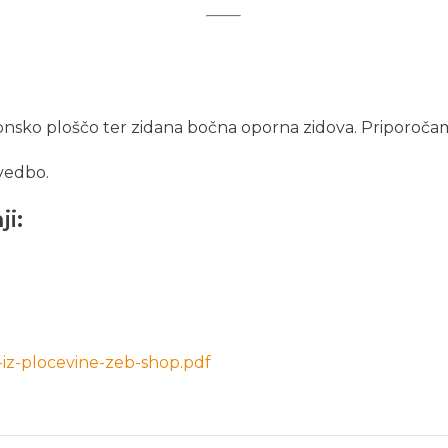
nsko ploščo ter zidana bočna oporna zidova. Priporočamo
vedbo.
i:
iz-plocevine-zeb-shop.pdf