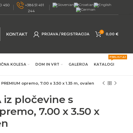
0 450
+386 51 491
244
0
KONTAKT
PRIJAVA / REGISTRACIJA
0,00
€
PRELISTAJ
IČNA KOLESA
DOM IN VRT
GALERIJA
KATALOGI
 PREMIUM opremo, 7.00 x 3.50 x 1.35 m, ovalen
 iz pločevine s
emo, 7.00 x 3.50 x
en