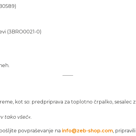
XB0589)
evi (3BRO0021-0)
neh.
e, kot so: predpriprava za toplotno črpalko, sesalec za b
v tako všeč«
.
ošljite povpraševanje na
info@zeb-shop.com
, pripra