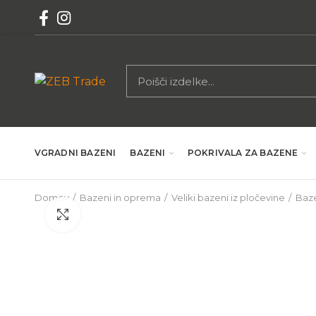
VGRADNI BAZENI
BAZENI
POKRIVALA ZA BAZENE
Domov
Bazeni in oprema
Veliki bazeni iz pločevine
Baze
Povečaj