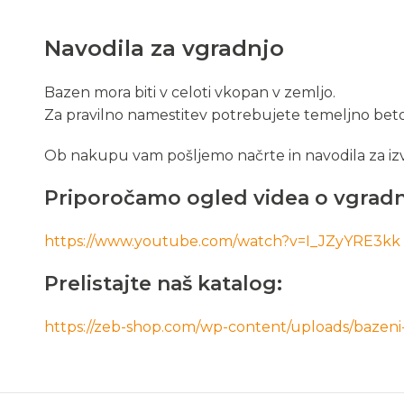
Navodila za vgradnjo
Bazen mora biti v celoti vkopan v zemljo.
Za pravilno namestitev potrebujete temeljno beto
Ob nakupu vam pošljemo načrte in navodila za iz
Priporočamo ogled videa o vgradnj
https://www.youtube.com/watch?v=I_JZyYRE3kk
Prelistajte naš katalog:
https://zeb-shop.com/wp-content/uploads/bazeni-