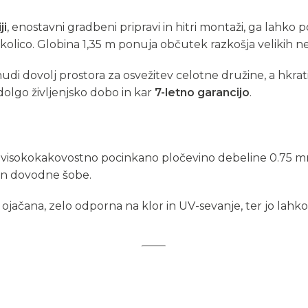
ji
, enostavni gradbeni pripravi in hitri montaži, ga lahko 
kolico. Globina 1,35 m ponuja občutek razkošja velikih 
di dovolj prostora za osvežitev celotne družine, a hkrati
olgo življenjsko dobo in kar
7-letno garancijo
.
 visokokakovostno pocinkano pločevino debeline 0.75 mm,
 in dovodne šobe.
j ojačana, zelo odporna na klor in UV-sevanje, ter jo lah