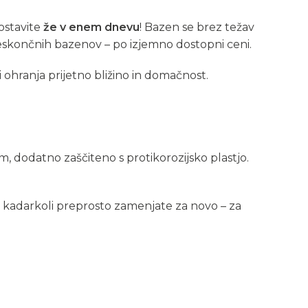
postavite
že v enem dnevu
! Bazen se brez težav
neskončnih bazenov – po izjemno dostopni ceni.
 ohranja prijetno bližino in domačnost.
 dodatno zaščiteno s protikorozijsko plastjo.
ko kadarkoli preprosto zamenjate za novo – za