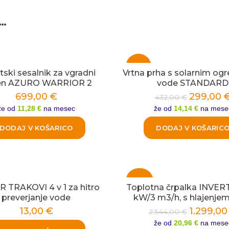
…
-31%
ski sesalnik za vgradni
Vrtna prha s solarnim og
en AZURO WARRIOR 2
vode STANDARD
699,00
€
299,00
432,00
€
že od
11,28 €
na mesec
že od
14,14 €
na mese
DODAJ V KOŠARICO
DODAJ V KOŠARIC
-49%
 TRAKOVI 4 v 1 za hitro
Toplotna črpalka INVERT
preverjanje vode
kW/3 m3/h, s hlajenjem
13,00
€
1.299,0
2.544,00
€
NOVO
že od
20,96 €
na mese