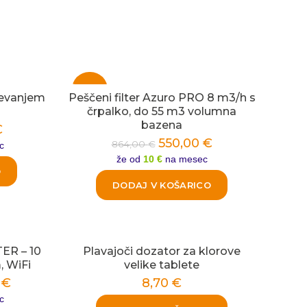
-36%
revanjem
Peščeni filter Azuro PRO 8 m3/h s
črpalko, do 55 m3 volumna
bazena
€
550,00
€
864,00
€
c
že od
10 €
na mesec
O
DODAJ V KOŠARICO
ER – 10
Plavajoči dozator za klorove
, WiFi
velike tablete
0
€
8,70
€
c