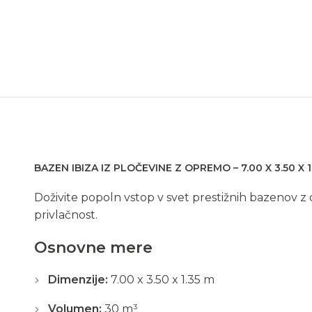
BAZEN IBIZA IZ PLOČEVINE Z OPREMO – 7.00 X 3.50 X 
Doživite popoln vstop v svet prestižnih bazenov
privlačnost.
Osnovne mere
Dimenzije:
7.00 x 3.50 x 1.35 m
Volumen:
30 m³