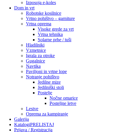
Izposoja e-koles
Dom in vrt
Robotske kosilnice
Vrtno pohištvo – garniture
Vrtna oprema
Visoke grede za vrt
Vrtna tehnika
Solarne prhe / tuši
Hladilniki
Vzmetnice
Igrala za otroke
Gugalnice
Navtika
Paviljoni in vrtne lope
Notranje pohištvo
Jedilne mize
Jedilniški stoli
Postelje
Nočne omarice
Posteljne letve
Lestve
Oprema za kampiranje
Galerija
Katalogi
PRELISTAJ
Prijava / Registracija