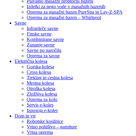
Plavalno masažni protitočni bazeni
Izdelki za nego vode v masažnih bazenih
Oprema za masažni bazen PureSpa in Lay-Z-SPA
Oprema za masažni bazen – Whirlpool
Savne
Infrardeče savne
Finske savne
Kombinirane savne
Zunanje savne
Savne po naročilu
Oprema za savne
Električna kolesa
Gorska kolesa
Cross kolesa
Treking in cestna kolesa
Mestna kolesa
Otroška kolesa
Zložljiva kolesa
Oprema za kolo
Servis e-koles
Izposoja e-koles
Dom in vrt
Robotske kosilnice
Vrtno pohištvo – garniture
Vrtna oprema