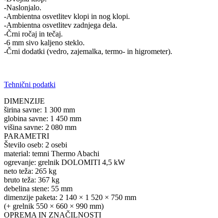
-Naslonjalo.
-Ambientna osvetlitev klopi in nog klopi.
-Ambientna osvetlitev zadnjega dela.
-Črni ročaj in tečaj.
-6 mm sivo kaljeno steklo.
-Črni dodatki (vedro, zajemalka, termo- in higrometer).
Tehnični podatki
DIMENZIJE
širina savne: 1 300 mm
globina savne: 1 450 mm
višina savne: 2 080 mm
PARAMETRI
Število oseb: 2 osebi
material: temni Thermo Abachi
ogrevanje: grelnik DOLOMITI 4,5 kW
neto teža: 265 kg
bruto teža: 367 kg
debelina stene: 55 mm
dimenzije paketa: 2 140 × 1 520 × 750 mm
(+ grelnik 550 × 660 × 990 mm)
OPREMA IN ZNAČILNOSTI