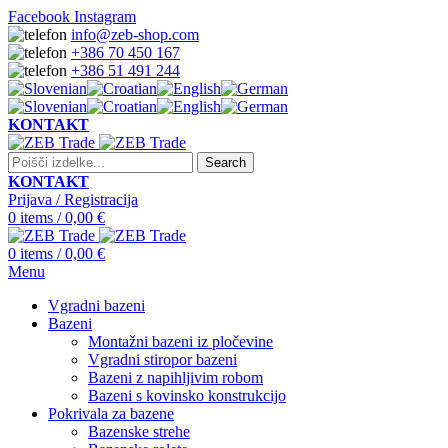
Facebook
Instagram
info@zeb-shop.com
+386 70 450 167
+386 51 491 244
KONTAKT
Search
KONTAKT
Prijava / Registracija
0
items
/
0,00
€
0
items
/
0,00
€
Menu
Vgradni bazeni
Bazeni
Montažni bazeni iz pločevine
Vgradni stiropor bazeni
Bazeni z napihljivim robom
Bazeni s kovinsko konstrukcijo
Pokrivala za bazene
Bazenske strehe