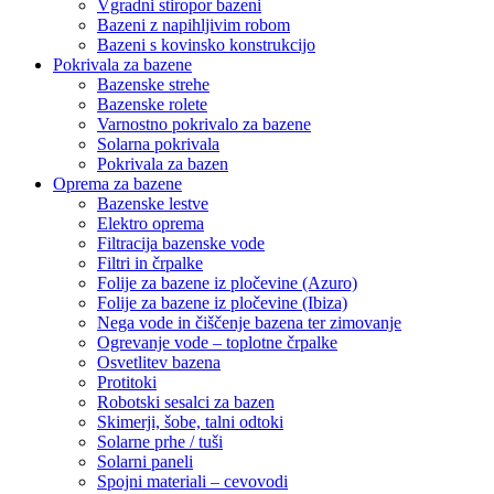
Vgradni stiropor bazeni
Bazeni z napihljivim robom
Bazeni s kovinsko konstrukcijo
Pokrivala za bazene
Bazenske strehe
Bazenske rolete
Varnostno pokrivalo za bazene
Solarna pokrivala
Pokrivala za bazen
Oprema za bazene
Bazenske lestve
Elektro oprema
Filtracija bazenske vode
Filtri in črpalke
Folije za bazene iz pločevine (Azuro)
Folije za bazene iz pločevine (Ibiza)
Nega vode in čiščenje bazena ter zimovanje
Ogrevanje vode – toplotne črpalke
Osvetlitev bazena
Protitoki
Robotski sesalci za bazen
Skimerji, šobe, talni odtoki
Solarne prhe / tuši
Solarni paneli
Spojni materiali – cevovodi