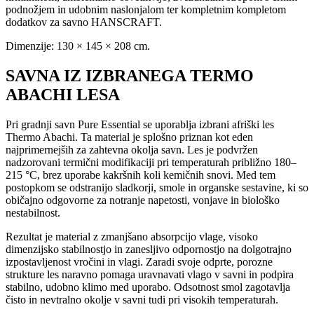
podnožjem in udobnim naslonjalom ter kompletnim kompletom
dodatkov za savno HANSCRAFT.
Dimenzije: 130 × 145 × 208 cm.
SAVNA IZ IZBRANEGA TERMO
ABACHI LESA
Pri gradnji savn Pure Essential se uporablja izbrani afriški les
Thermo Abachi. Ta material je splošno priznan kot eden
najprimernejših za zahtevna okolja savn. Les je podvržen
nadzorovani termični modifikaciji pri temperaturah približno 180–
215 °C, brez uporabe kakršnih koli kemičnih snovi. Med tem
postopkom se odstranijo sladkorji, smole in organske sestavine, ki so
običajno odgovorne za notranje napetosti, vonjave in biološko
nestabilnost.
Rezultat je material z zmanjšano absorpcijo vlage, visoko
dimenzijsko stabilnostjo in zanesljivo odpornostjo na dolgotrajno
izpostavljenost vročini in vlagi. Zaradi svoje odprte, porozne
strukture les naravno pomaga uravnavati vlago v savni in podpira
stabilno, udobno klimo med uporabo. Odsotnost smol zagotavlja
čisto in nevtralno okolje v savni tudi pri visokih temperaturah.