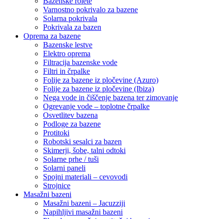
Bazenske rolete
Varnostno pokrivalo za bazene
Solarna pokrivala
Pokrivala za bazen
Oprema za bazene
Bazenske lestve
Elektro oprema
Filtracija bazenske vode
Filtri in črpalke
Folije za bazene iz pločevine (Azuro)
Folije za bazene iz pločevine (Ibiza)
Nega vode in čiščenje bazena ter zimovanje
Ogrevanje vode – toplotne črpalke
Osvetlitev bazena
Podloge za bazene
Protitoki
Robotski sesalci za bazen
Skimerji, šobe, talni odtoki
Solarne prhe / tuši
Solarni paneli
Spojni materiali – cevovodi
Strojnice
Masažni bazeni
Masažni bazeni – Jacuzziji
Napihljivi masažni bazeni