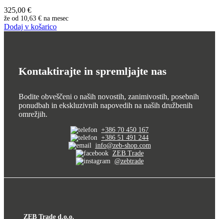
325,00
€
že od
10,63 €
na mesec
Dodaj v košarico
Kontaktirajte in spremljajte nas
Bodite obveščeni o naših novostih, zanimivostih, posebnih
ponudbah in ekskluzivnih napovedih na naših družbenih
omrežjih.
+386 70 450 167
+386 51 491 244
info@zeb-shop.com
ZEB Trade
@zebtrade
ZEB Trade d.o.o.