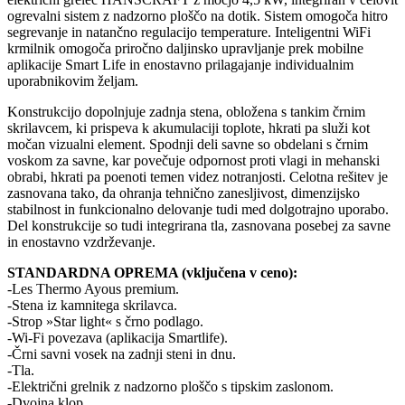
ogrevalni sistem z nadzorno ploščo na dotik. Sistem omogoča hitro
segrevanje in natančno regulacijo temperature. Inteligentni WiFi
krmilnik omogoča priročno daljinsko upravljanje prek mobilne
aplikacije Smart Life in enostavno prilagajanje individualnim
uporabnikovim željam.
Konstrukcijo dopolnjuje zadnja stena, obložena s tankim črnim
skrilavcem, ki prispeva k akumulaciji toplote, hkrati pa služi kot
močan vizualni element. Spodnji deli savne so obdelani s črnim
voskom za savne, kar povečuje odpornost proti vlagi in mehanski
obrabi, hkrati pa poenoti temen videz notranjosti. Celotna rešitev je
zasnovana tako, da ohranja tehnično zanesljivost, dimenzijsko
stabilnost in funkcionalno delovanje tudi med dolgotrajno uporabo.
Del konstrukcije so tudi integrirana tla, zasnovana posebej za savne
in enostavno vzdrževanje.
STANDARDNA OPREMA (vključena v ceno):
-Les Thermo Ayous premium.
-Stena iz kamnitega skrilavca.
-Strop »Star light« s črno podlago.
-Wi-Fi povezava (aplikacija Smartlife).
-Črni savni vosek na zadnji steni in dnu.
-Tla.
-Električni grelnik z nadzorno ploščo s tipskim zaslonom.
-Dvojna klop.