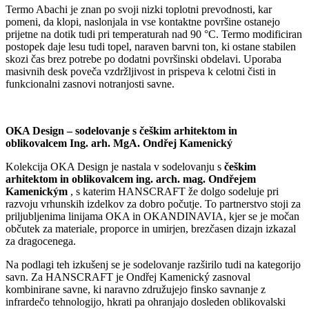
Termo Abachi je znan po svoji nizki toplotni prevodnosti, kar
pomeni, da klopi, naslonjala in vse kontaktne površine ostanejo
prijetne na dotik tudi pri temperaturah nad 90 °C. Termo modificiran
postopek daje lesu tudi topel, naraven barvni ton, ki ostane stabilen
skozi čas brez potrebe po dodatni površinski obdelavi. Uporaba
masivnih desk poveča vzdržljivost in prispeva k celotni čisti in
funkcionalni zasnovi notranjosti savne.
OKA Design – sodelovanje s češkim arhitektom in
oblikovalcem
Ing. arh. MgA. Ondřej Kamenický
Kolekcija OKA Design je nastala v sodelovanju s
češkim
arhitektom in oblikovalcem
ing. arch. mag. Ondřejem
Kamenickým
, s katerim HANSCRAFT že dolgo sodeluje pri
razvoju vrhunskih izdelkov za dobro počutje. To partnerstvo stoji za
priljubljenima linijama OKA in OKANDINAVIA, kjer se je močan
občutek za materiale, proporce in umirjen, brezčasen dizajn izkazal
za dragocenega.
Na podlagi teh izkušenj se je sodelovanje razširilo tudi na kategorijo
savn. Za HANSCRAFT je Ondřej Kamenický zasnoval
kombinirane savne, ki naravno združujejo finsko savnanje z
infrardečo tehnologijo, hkrati pa ohranjajo dosleden oblikovalski