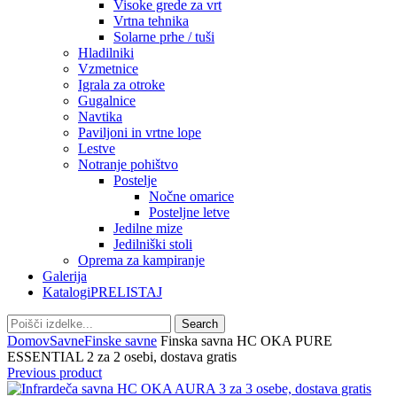
Visoke grede za vrt
Vrtna tehnika
Solarne prhe / tuši
Hladilniki
Vzmetnice
Igrala za otroke
Gugalnice
Navtika
Paviljoni in vrtne lope
Lestve
Notranje pohištvo
Postelje
Nočne omarice
Posteljne letve
Jedilne mize
Jedilniški stoli
Oprema za kampiranje
Galerija
Katalogi
PRELISTAJ
Search
Domov
Savne
Finske savne
Finska savna HC OKA PURE
ESSENTIAL 2 za 2 osebi, dostava gratis
Previous product