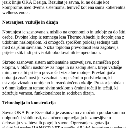
jezik linije OKA Design. Rezultat je savna, ki ne deluje kot
kompromis med dvema sistemoma, temveč kot ena sama koherentna
wellness enota.
Notranjost, vzdušje in dizajn
Notranjost je zasnovana z mislijo na ergonomijo in udobje za do štiri
osebe. Dvojna klop iz temnega lesa Thermo Abachi je dopolnjena z
udobnim naslonjalom, ki omogoča sproščen položaj sedenja tudi
med daljšimi savnami. Nizka toplotna prevodnost lesa zagotavlja
prijeten stik tudi pri visokih obratovalnih temperaturah.
Skrbno zasnovan sistem ambientalne razsvetljave, nameščen pod
klopmi, v bližini naslonov za noge in na zadnji steni, krepi vzdušje
miru, ne da bi pri tem povzročal vizualne motnje. Prevladujoča
notranja značilnost je zvezdnati strop s črnim podstavkom, ki
ustvarja vizualno umirjeno in osredotočeno okolje. Prostor je obdan
s 6 mm kaljenim temno sivim steklom s črnimi ročaji in tečaji, ki
združuje varnost, funkcionalnost in sodoben dizajn.
Tehnologija in konstrukcija
Savna OKA Pure Essential 2 je zasnovana z močnim poudarkom na
dolgoročni stabilnosti, natančnem upravljanju in zanesljivem
delovanju v zahtevnih pogojih savne. Ogrevanje zagotavlja
električni grelec HANSCRAFT z močjo 4,5 kW, integriran v celovit