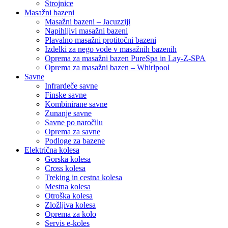
Strojnice
Masažni bazeni
Masažni bazeni – Jacuzziji
Napihljivi masažni bazeni
Plavalno masažni protitočni bazeni
Izdelki za nego vode v masažnih bazenih
Oprema za masažni bazen PureSpa in Lay-Z-SPA
Oprema za masažni bazen – Whirlpool
Savne
Infrardeče savne
Finske savne
Kombinirane savne
Zunanje savne
Savne po naročilu
Oprema za savne
Podloge za bazene
Električna kolesa
Gorska kolesa
Cross kolesa
Treking in cestna kolesa
Mestna kolesa
Otroška kolesa
Zložljiva kolesa
Oprema za kolo
Servis e-koles