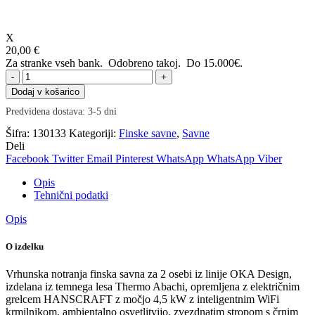
X
20,00 €
Za stranke vseh bank. Odobreno takoj.
Do 15.000€.
Finska
savna
Dodaj v košarico
HC
Predvidena dostava: 3-5 dni
OKA
PURE
Šifra:
130133
Kategoriji:
Finske savne
,
Savne
ESSENTIAL
Deli
2
Facebook
Twitter
Email
Pinterest
WhatsApp
WhatsApp
Viber
za
2
Opis
osebi,
Tehnični podatki
dostava
gratis
Opis
količina
O izdelku
Vrhunska notranja finska savna za 2 osebi iz linije OKA Design,
izdelana iz temnega lesa Thermo Abachi, opremljena z električnim
grelcem HANSCRAFT z močjo 4,5 kW z inteligentnim WiFi
krmilnikom, ambientalno osvetlitvijo, zvezdnatim stropom s črnim