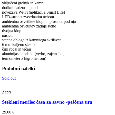
vključeni grelnik in kamni
dotikni nadzorni panel
povezava Wi-Fi (aplikacija Smart Life)
LED-strop z zvezdnatim nebom
ambientna osvetlitev klopi in prostora pod njo
ambientna osvetlitev zadnje stene
dvojna klop
naslon
stenna obloga iz kamnitega skrilavca
6 mm kaljeno steklo
črni ročaj in tečaji
aluminijasti dodatki (vedro, zajemalka,
termometer z higrometrom)
Podobni izdelki
Sold out
Zapri
Stekleni merilec časa za savno -peščena ura
29,00
€