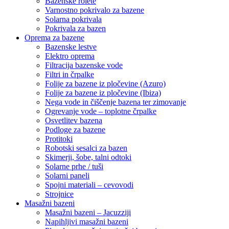
Bazenske rolete
Varnostno pokrivalo za bazene
Solarna pokrivala
Pokrivala za bazen
Oprema za bazene
Bazenske lestve
Elektro oprema
Filtracija bazenske vode
Filtri in črpalke
Folije za bazene iz pločevine (Azuro)
Folije za bazene iz pločevine (Ibiza)
Nega vode in čiščenje bazena ter zimovanje
Ogrevanje vode – toplotne črpalke
Osvetlitev bazena
Podloge za bazene
Protitoki
Robotski sesalci za bazen
Skimerji, šobe, talni odtoki
Solarne prhe / tuši
Solarni paneli
Spojni materiali – cevovodi
Strojnice
Masažni bazeni
Masažni bazeni – Jacuzziji
Napihljivi masažni bazeni