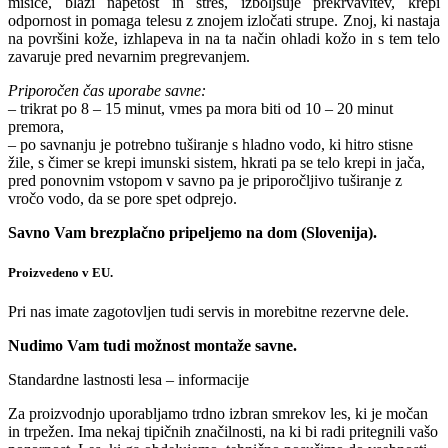
mišice, blaži napetost in stres, izboljšuje prekrvavitev, krepi
odpornost in pomaga telesu z znojem izločati strupe. Znoj, ki nastaja
na površini kože, izhlapeva in na ta način ohladi kožo in s tem telo
zavaruje pred nevarnim pregrevanjem.
Priporočen čas uporabe savne:
– trikrat po 8 – 15 minut, vmes pa mora biti od 10 – 20 minut
premora,
– po savnanju je potrebno tuširanje s hladno vodo, ki hitro stisne
žile, s čimer se krepi imunski sistem, hkrati pa se telo krepi in jača,
pred ponovnim vstopom v savno pa je priporočljivo tuširanje z
vročo vodo, da se pore spet odprejo.
Savno Vam brezplačno pripeljemo na dom (Slovenija).
Proizvedeno v EU.
Pri nas imate zagotovljen tudi servis in morebitne rezervne dele.
Nudimo Vam tudi možnost montaže savne.
Standardne lastnosti lesa – informacije
Za proizvodnjo uporabljamo trdno izbran smrekov les, ki je močan
in trpežen. Ima nekaj tipičnih značilnosti, na ki bi radi pritegnili vašo