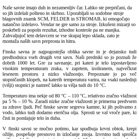
Naše savne imajo duh in nezamenljiv čar. Lahko ste prepričani, da
so jih izdelali pošteno in skrbno. Uporabljali so sodobne stroje
blagovnih znamk SCM, FELDER in STROMAB, ki omogočajo
natančno izdelavo. Vendar ne gre samo za stroje. Izkušeni mizarji so
poskrbeli za popoln rezultat, izhodne kontrole pa ne manjka.
Zahvaljujoč tem delavcem se vse skupaj lepo sklada, zato je
montaža naših savn preprosta in hitra.
Finska savna
je najpogostejša oblika
savne
in je dejansko tudi
predhodnica vseh drugih vrst
savn
. Naši predniki so jo poznali že
dobrih 1000 let. Gre za savnanje, pri kateri je telo izpostavljeno
visokim temperaturam zraka, v zaprtem, izoliranem, največkrat
lesenem prostoru z nizko vlažnostjo. Prepoznate jo po več
stopničastih klopeh, na katerih temperatura varira, na vsaki naslednji
(višji) stopnici je namreč lahko ta višja tudi do 10 °C.
Temperaturo ima nekje od 80 °C – 110 °C, relativno zračno vlažnost
pa 5 % – 10 %. Zaradi nizke zračne vlažnosti je primerna predvsem
za zdrave ljudi. Peč
finske savne
segreva kamne, ki jih polivamo z
vodo, lahko tudi dodamo eterična olja. Sprosti se val vroče pare, ki
čisti in pomlajuje telo in duha.
V
finski savni
se močno potimo, kar spodbuja krvni obtok, krepi
ožilje, pospešuje presnovo in izločanje znoja. Izvrstno tudi sprošča