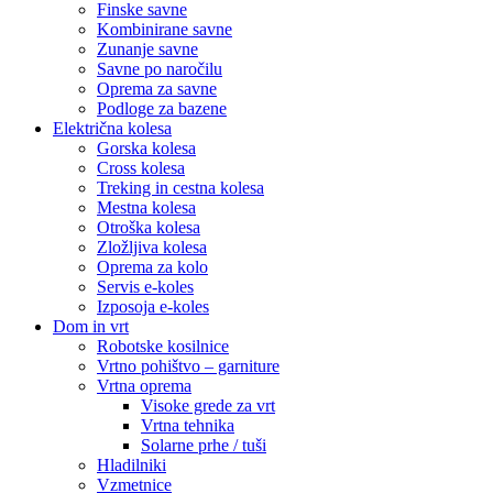
Finske savne
Kombinirane savne
Zunanje savne
Savne po naročilu
Oprema za savne
Podloge za bazene
Električna kolesa
Gorska kolesa
Cross kolesa
Treking in cestna kolesa
Mestna kolesa
Otroška kolesa
Zložljiva kolesa
Oprema za kolo
Servis e-koles
Izposoja e-koles
Dom in vrt
Robotske kosilnice
Vrtno pohištvo – garniture
Vrtna oprema
Visoke grede za vrt
Vrtna tehnika
Solarne prhe / tuši
Hladilniki
Vzmetnice