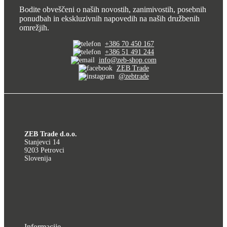
Bodite obveščeni o naših novostih, zanimivostih, posebnih
ponudbah in ekskluzivnih napovedih na naših družbenih
omrežjih.
+386 70 450 167
+386 51 491 244
info@zeb-shop.com
ZEB Trade
@zebtrade
ZEB Trade d.o.o.
Stanjevci 14
9203 Petrovci
Slovenija
Informacije