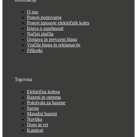
O nas
Pogoji poslovanja
Pogoji izposoje električnih koles
Izjava o zasebnosti
Načini plačila
Dostava in prevzem blaga
Vračila blaga in reklamacije
Piškotki
Trgovina
Električna kolesa
Bazeni in oprema
Pokrivala za bazene
Savne
Masažni bazeni
Navtika
Dom in vrt
Katalogi