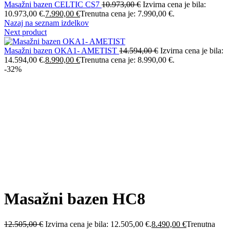
Masažni bazen CELTIC CS7
10.973,00
€
Izvirna cena je bila:
10.973,00 €.
7.990,00
€
Trenutna cena je: 7.990,00 €.
Nazaj na seznam izdelkov
Next product
Masažni bazen OKA1- AMETIST
14.594,00
€
Izvirna cena je bila:
14.594,00 €.
8.990,00
€
Trenutna cena je: 8.990,00 €.
-32%
Povečaj
Masažni bazen HC8
12.505,00
€
Izvirna cena je bila: 12.505,00 €.
8.490,00
€
Trenutna