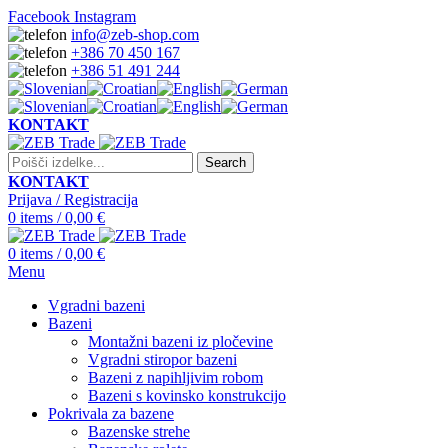
Facebook
Instagram
info@zeb-shop.com
+386 70 450 167
+386 51 491 244
KONTAKT
Search
KONTAKT
Prijava / Registracija
0
items
/
0,00
€
0
items
/
0,00
€
Menu
Vgradni bazeni
Bazeni
Montažni bazeni iz pločevine
Vgradni stiropor bazeni
Bazeni z napihljivim robom
Bazeni s kovinsko konstrukcijo
Pokrivala za bazene
Bazenske strehe