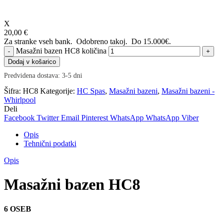
X
20,00 €
Za stranke vseh bank. Odobreno takoj.
Do 15.000€.
Masažni bazen HC8 količina
Dodaj v košarico
Predvidena dostava: 3-5 dni
Šifra:
HC8
Kategorije:
HC Spas
,
Masažni bazeni
,
Masažni bazeni -
Whirlpool
Deli
Facebook
Twitter
Email
Pinterest
WhatsApp
WhatsApp
Viber
Opis
Tehnični podatki
Opis
Masažni bazen HC8
6 OSEB