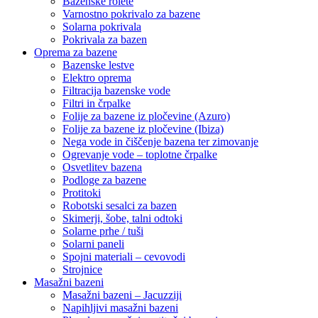
Bazenske rolete
Varnostno pokrivalo za bazene
Solarna pokrivala
Pokrivala za bazen
Oprema za bazene
Bazenske lestve
Elektro oprema
Filtracija bazenske vode
Filtri in črpalke
Folije za bazene iz pločevine (Azuro)
Folije za bazene iz pločevine (Ibiza)
Nega vode in čiščenje bazena ter zimovanje
Ogrevanje vode – toplotne črpalke
Osvetlitev bazena
Podloge za bazene
Protitoki
Robotski sesalci za bazen
Skimerji, šobe, talni odtoki
Solarne prhe / tuši
Solarni paneli
Spojni materiali – cevovodi
Strojnice
Masažni bazeni
Masažni bazeni – Jacuzziji
Napihljivi masažni bazeni