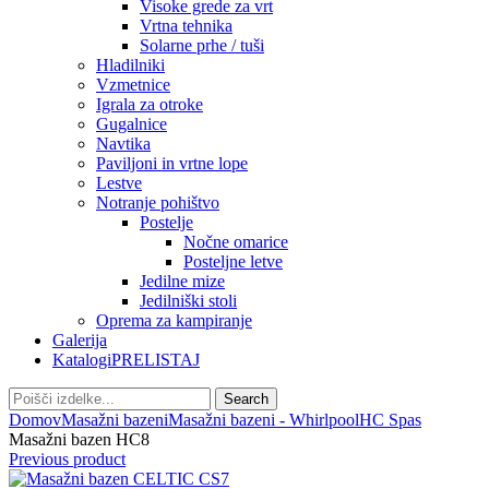
Visoke grede za vrt
Vrtna tehnika
Solarne prhe / tuši
Hladilniki
Vzmetnice
Igrala za otroke
Gugalnice
Navtika
Paviljoni in vrtne lope
Lestve
Notranje pohištvo
Postelje
Nočne omarice
Posteljne letve
Jedilne mize
Jedilniški stoli
Oprema za kampiranje
Galerija
Katalogi
PRELISTAJ
Search
Domov
Masažni bazeni
Masažni bazeni - Whirlpool
HC Spas
Masažni bazen HC8
Previous product