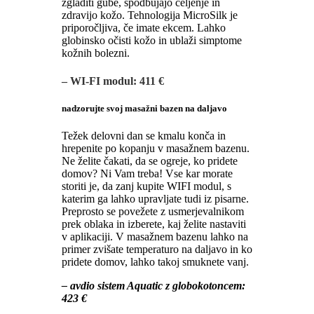
zgladiti gube, spodbujajo celjenje in
zdravijo kožo. Tehnologija MicroSilk je
priporočljiva, če imate ekcem. Lahko
globinsko očisti kožo in ublaži simptome
kožnih bolezni.
– WI-FI modul: 411 €
nadzorujte svoj masažni bazen na daljavo
Težek delovni dan se kmalu konča in
hrepenite po kopanju v masažnem bazenu.
Ne želite čakati, da se ogreje, ko pridete
domov? Ni Vam treba! Vse kar morate
storiti je, da zanj kupite WIFI modul, s
katerim ga lahko upravljate tudi iz pisarne.
Preprosto se povežete z usmerjevalnikom
prek oblaka in izberete, kaj želite nastaviti
v aplikaciji. V masažnem bazenu lahko na
primer zvišate temperaturo na daljavo in ko
pridete domov, lahko takoj smuknete vanj.
– avdio sistem Aquatic z globokotoncem:
423 €