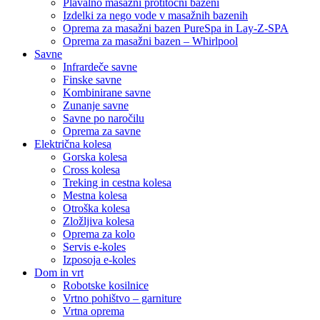
Plavalno masažni protitočni bazeni
Izdelki za nego vode v masažnih bazenih
Oprema za masažni bazen PureSpa in Lay-Z-SPA
Oprema za masažni bazen – Whirlpool
Savne
Infrardeče savne
Finske savne
Kombinirane savne
Zunanje savne
Savne po naročilu
Oprema za savne
Električna kolesa
Gorska kolesa
Cross kolesa
Treking in cestna kolesa
Mestna kolesa
Otroška kolesa
Zložljiva kolesa
Oprema za kolo
Servis e-koles
Izposoja e-koles
Dom in vrt
Robotske kosilnice
Vrtno pohištvo – garniture
Vrtna oprema