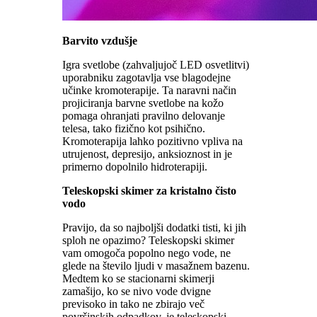
Barvito vzdušje
Igra svetlobe (zahvaljujoč LED osvetlitvi)
uporabniku zagotavlja vse blagodejne
učinke kromoterapije. Ta naravni način
projiciranja barvne svetlobe na kožo
pomaga ohranjati pravilno delovanje
telesa, tako fizično kot psihično.
Kromoterapija lahko pozitivno vpliva na
utrujenost, depresijo, anksioznost in je
primerno dopolnilo hidroterapiji.
Teleskopski skimer za kristalno čisto
vodo
Pravijo, da so najboljši dodatki tisti, ki jih
sploh ne opazimo? Teleskopski skimer
vam omogoča popolno nego vode, ne
glede na število ljudi v masažnem bazenu.
Medtem ko se stacionarni skimerji
zamašijo, ko se nivo vode dvigne
previsoko in tako ne zbirajo več
površinskih odpadkov, je teleskopski