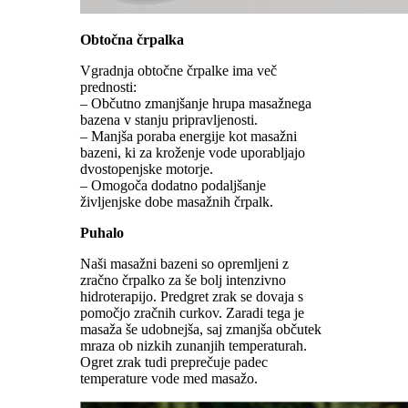
Obtočna črpalka
Vgradnja obtočne črpalke ima več
prednosti:
– Občutno zmanjšanje hrupa masažnega
bazena v stanju pripravljenosti.
– Manjša poraba energije kot masažni
bazeni, ki za kroženje vode uporabljajo
dvostopenjske motorje.
– Omogoča dodatno podaljšanje
življenjske dobe masažnih črpalk.
Puhalo
Naši masažni bazeni so opremljeni z
zračno črpalko za še bolj intenzivno
hidroterapijo. Predgret zrak se dovaja s
pomočjo zračnih curkov. Zaradi tega je
masaža še udobnejša, saj zmanjša občutek
mraza ob nizkih zunanjih temperaturah.
Ogret zrak tudi preprečuje padec
temperature vode med masažo.