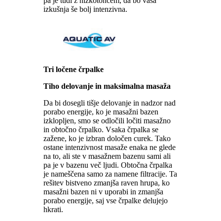
pa je tudi z nizkotoncem, da bo vaša
izkušnja še bolj intenzivna.
Tri ločene
črpalke
Tiho delovanje in maksimalna masaža
Da bi dosegli tišje delovanje in nadzor nad
porabo energije, ko je masažni bazen
izklopljen, smo se odločili ločiti masažno
in obtočno črpalko. Vsaka črpalka se
zažene, ko je izbran določen curek. Tako
ostane intenzivnost masaže enaka ne glede
na to, ali ste v masažnem bazenu sami ali
pa je v bazenu več ljudi. Obtočna črpalka
je nameščena samo za namene filtracije. Ta
rešitev bistveno zmanjša raven hrupa, ko
masažni bazen ni v uporabi in zmanjša
porabo energije, saj vse črpalke delujejo
hkrati.