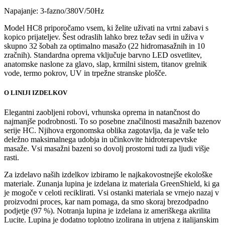
Napajanje: 3-fazno/380V/50Hz
Model HC8 priporočamo vsem, ki želite uživati ​​na vrtni zabavi s
kopico prijateljev.
Šest odraslih lahko brez težav sedi in uživa v
skupno 32 šobah za optimalno masažo (22 hidromasažnih in 10
zračnih).
Standardna oprema vključuje barvno LED osvetlitev,
anatomske naslone za glavo, slap, krmilni sistem, titanov grelnik
vode, termo pokrov, UV in trpežne stranske plošče.
O LINIJI IZDELKOV
Elegantni zaobljeni robovi, vrhunska oprema in natančnost do
najmanjše podrobnosti. To so posebne značilnosti masažnih bazenov
serije HC. Njihova ergonomska oblika zagotavlja, da je vaše telo
deležno maksimalnega udobja in učinkovite hidroterapevtske
masaže. Vsi masažni bazeni so dovolj prostorni tudi za ljudi višje
rasti.
Za izdelavo naših izdelkov izbiramo le najkakovostnejše ekološke
materiale. Zunanja lupina je izdelana iz materiala GreenShield, ki ga
je mogoče v celoti reciklirati. Vsi ostanki materiala se vrnejo nazaj v
proizvodni proces, kar nam pomaga, da smo skoraj brezodpadno
podjetje (97 %). Notranja lupina je izdelana iz ameriškega akrilita
Lucite. Lupina je dodatno toplotno izolirana in utrjena z italijanskim