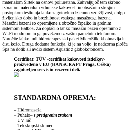
materialom Sirtek na osnovi poliuretana. Zahvaljujoč tem skrbno
izbranim materialom vrhunske kakovosti in obsežnim strogim
postopkom testiranja lahko zagotovimo izjemno vzdržljivost, dolgo
življenjsko dobo in brezhibnost vsakega masažnega bazena.
Masažni bazeni so opremljene z obtočno črpalko in grelnim
sistemom Balboa. Za doplačilo lahko masažni bazen opremimo z
Wi-Fi modulom in ga povežemo z vašim pametnim telefonom.
Naročite lahko tudi hidroterapevtski paket MicroSilk, ki obnavlja in
čisti kožo. Druga dodatna funkcija, ki je na voljo, je nadzorna plošča
Spa na dotik ali avdio sistem Aquatic z globokotoncem.
Certifikat: TÜV -certifikat kakovosti izdelkov-
proizvedeno v EU (HANSCRAFT Praga, Češka) –
zagotovljen servis in rezervni deli.
STANDARDNA OPREMA:
– Hidromasaža
– Puhalo
– s predgretim zrakom
– UV luč
– Teleskopski skimer