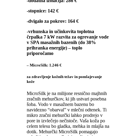
-dodatna izolacija: 286 €
-stopnice: 142 €
-dvigalo za pokrov: 164 €
-vrhunska in učinkovita toplotna
črpalka 7 kW razvita za ogrevanje vode
v SPA masažnih bazenih (do 38%
prihranka energije) – toplo
priporočamo
– MicroSilk: 1.246
€
za zdravljenje kožnih težav in pomlajevanje
kože
MicroSilk je na milijone resnično majhnih
zračnih mehurčkov, ki jih ustvari posebna
šoba. Vodo v masažnem bazenu bo
navidezno “obarval” v mlečni odtenek. Ti
mikro zračni mehurčki lahko prodrejo v
pore in izvlečejo nečistoče. Vaša koža po
celem telesu bo gladka, mehka in mlajša na
dotik. Mehurčki MicroSilk pomagajo