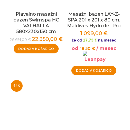
Plavalno masažni
Masažni bazen LAY-Z-
bazen Swimspa HC
SPA 201 x 201 x 80 cm,
VALHALLA
Maldives HydroJet Pro
580x230x130 cm
1.099,00
€
22.350,00
€
26.691,00
€
že od
17,73 €
na mesec
od
/ mesec
18,50
€
DODAJ V KOŠARICO
DODAJ V KOŠARICO
-14%