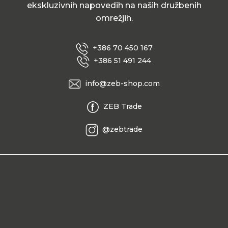
ekskluzivnih napovedih na naših družbenih
omrežjih.
+386 70 450 167
+386 51 491 244
info@zeb-shop.com
ZEB Trade
@zebtrade