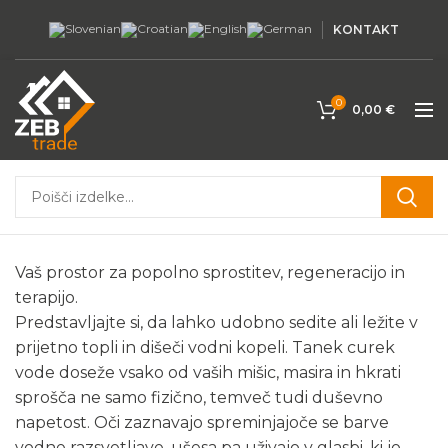
KONTAKT
0
0,00
€
Vrhunski
masažni bazeni
za vso družino
Vaš prostor za popolno sprostitev, regeneracijo in
terapijo.
Predstavljajte si, da lahko udobno sedite ali ležite v
prijetno topli in dišeči vodni kopeli. Tanek curek
vode doseže vsako od vaših mišic, masira in hkrati
sprošča ne samo fizično, temveč tudi duševno
napetost. Oči zaznavajo spreminjajoče se barve
vodne razsvetljave, ušesa pa uživajo v glasbi, ki jo