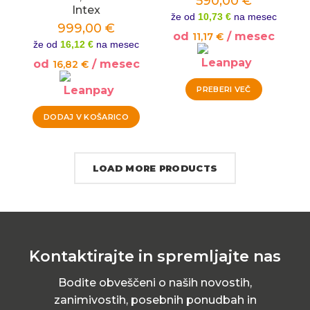
590,00
€
Intex
že od
10,73 €
na mesec
999,00
€
od
/ mesec
11,17
€
že od
16,12 €
na mesec
od
/ mesec
16,82
€
PREBERI VEČ
DODAJ V KOŠARICO
LOAD MORE PRODUCTS
Kontaktirajte in spremljajte nas
Bodite obveščeni o naših novostih,
zanimivostih, posebnih ponudbah in