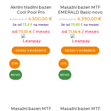
Akrilni hladilni bazen
Masažni bazen MTF
Cool Pool Pro
EMERALD Basic-novo
4.500,00
€
4.390,00
€
6.500,00
€
5.700,00
€
že od
72,6 €
na mesec
že od
70,83 €
na mesec
od
/ mesec
od
/ mesec
73,35
€
71,56
€
DODAJ V KOŠARICO
DODAJ V KOŠARICO
-23%
-21%
NOVO
NOVO
Masažni bazen MTF
Masažni bazen MTF