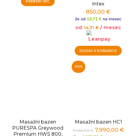
PREBERI VEČ
Intex
850,00
€
že od
13,71 €
na mesec
od
/ mesec
14,31
€
DODAJ V KOŠARICO
-30%
Masažni bazen
Masažni bazen HC1
PURESPA Greywood
7.990,00
€
11.464,00
€
Premium HWS 800,