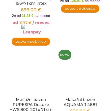
že od
128,91 €
na mesec
196×71 cm Intex
DODAJ V KOŠARICO
699,00
€
že od
11,28 €
na mesec
od
/ mesec
11,77
€
DODAJ V KOŠARICO
NOVO
Masažni bazen
Masažni bazen
PURESPA DeLuxe
AQUAMAR 4881
HWS 800, 201 x 71 cm