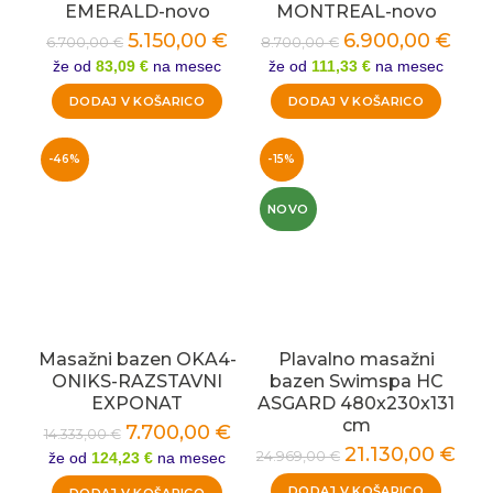
EMERALD-novo
MONTREAL-novo
5.150,00
€
6.900,00
€
6.700,00
€
8.700,00
€
že od
83,09 €
na mesec
že od
111,33 €
na mesec
DODAJ V KOŠARICO
DODAJ V KOŠARICO
-46%
-15%
NOVO
Masažni bazen OKA4-
Plavalno masažni
ONIKS-RAZSTAVNI
bazen Swimspa HC
EXPONAT
ASGARD 480x230x131
cm
7.700,00
€
14.333,00
€
21.130,00
€
24.969,00
€
že od
124,23 €
na mesec
DODAJ V KOŠARICO