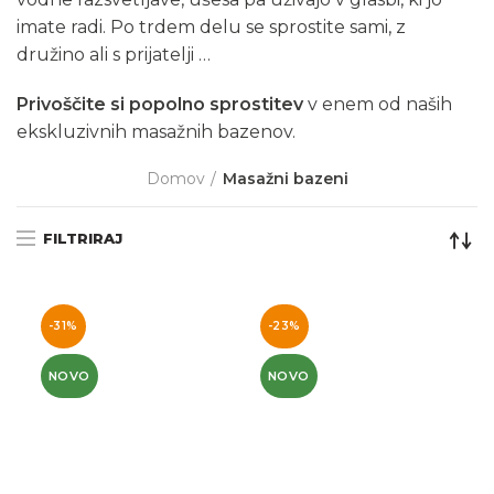
imate radi. Po trdem delu se sprostite sami, z
družino ali s prijatelji …
Privoščite si popolno sprostitev
v enem od naših
ekskluzivnih masažnih bazenov.
Domov
Masažni bazeni
FILTRIRAJ
-31%
-23%
NOVO
NOVO