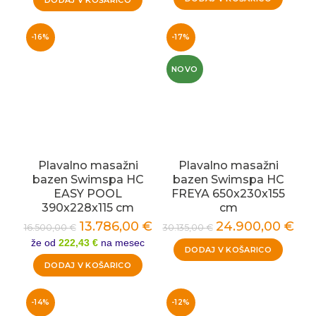
DODAJ V KOŠARICO
-16%
-17%
NOVO
Plavalno masažni
Plavalno masažni
bazen Swimspa HC
bazen Swimspa HC
EASY POOL
FREYA 650x230x155
390x228x115 cm
cm
13.786,00
€
24.900,00
€
16.500,00
€
30.135,00
€
že od
222,43 €
na mesec
DODAJ V KOŠARICO
DODAJ V KOŠARICO
-14%
-12%