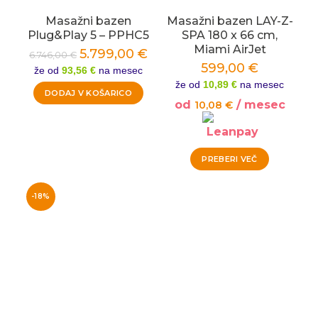
Masažni bazen
Masažni bazen LAY-Z-
Plug&Play 5 – PPHC5
SPA 180 x 66 cm,
Miami AirJet
5.799,00
€
6.746,00
€
599,00
€
že od
93,56 €
na mesec
že od
10,89 €
na mesec
DODAJ V KOŠARICO
od
/ mesec
10,08
€
PREBERI VEČ
-18%