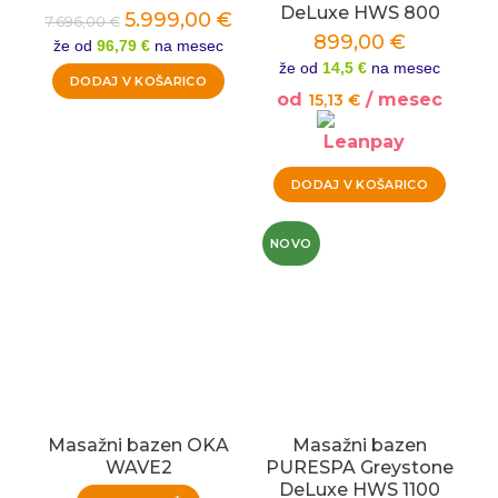
DeLuxe HWS 800
5.999,00
€
7.696,00
€
899,00
€
že od
96,79 €
na mesec
že od
14,5 €
na mesec
DODAJ V KOŠARICO
od
/ mesec
15,13
€
DODAJ V KOŠARICO
NOVO
Masažni bazen OKA
Masažni bazen
WAVE2
PURESPA Greystone
DeLuxe HWS 1100