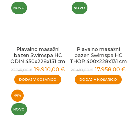
NOVO
NOVO
Plavalno masažni
Plavalno masažni
bazen Swimspa HC
bazen Swimspa HC
ODIN 450x228x131 cm
THOR 400x228x131 cm
19.910,00
€
17.958,00
€
23.247,00
€
20.418,00
€
DODAJ V KOŠARICO
DODAJ V KOŠARICO
-16%
NOVO