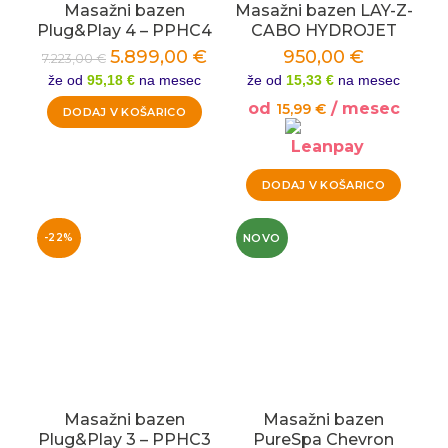
Masažni bazen
Masažni bazen LAY-Z-
Plug&Play 4 – PPHC4
CABO HYDROJET
5.899,00
€
950,00
€
7.223,00
€
že od
95,18 €
na mesec
že od
15,33 €
na mesec
od
/ mesec
15,99
€
DODAJ V KOŠARICO
DODAJ V KOŠARICO
NOVO
-22%
Masažni bazen
Masažni bazen
Plug&Play 3 – PPHC3
PureSpa Chevron