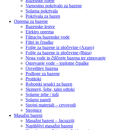
Bazenske rolete
Varnostno pokrivalo za bazene
Solarna pokrivala
Pokrivala za bazen
Oprema za bazene
Bazenske lestve
Elektro oprema
Filtracija bazenske vode
Filtri in črpalke
Folije za bazene iz pločevine (Azuro)
Folije za bazene iz pločevine (Ibiza)
Nega vode in čiščenje bazena ter zimovanje
Ogrevanje vode – toplotne črpalke
Osvetlitev bazena
Podloge za bazene
Protitoki
Robotski sesalci za bazen
Skimerji, šobe, talni odtoki
Solarne prhe / tuši
Solarni paneli
Spojni materiali – cevovodi
Strojnice
Masažni bazeni
Masažni bazeni – Jacuzziji
Napihljivi masažni bazeni