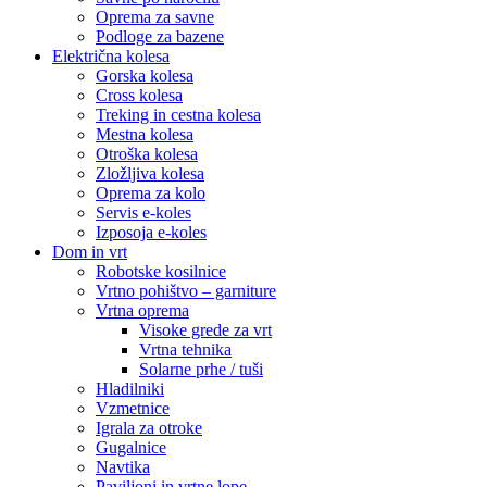
Oprema za savne
Podloge za bazene
Električna kolesa
Gorska kolesa
Cross kolesa
Treking in cestna kolesa
Mestna kolesa
Otroška kolesa
Zložljiva kolesa
Oprema za kolo
Servis e-koles
Izposoja e-koles
Dom in vrt
Robotske kosilnice
Vrtno pohištvo – garniture
Vrtna oprema
Visoke grede za vrt
Vrtna tehnika
Solarne prhe / tuši
Hladilniki
Vzmetnice
Igrala za otroke
Gugalnice
Navtika
Paviljoni in vrtne lope