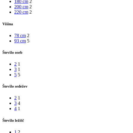
180 cm
2
200 cm
2
220 cm
2
Višina
78 cm
2
93 cm
5
Število oseb
2
1
3
1
5
5
Število sedežev
2
1
3
4
4
1
Število ležišč
1
2