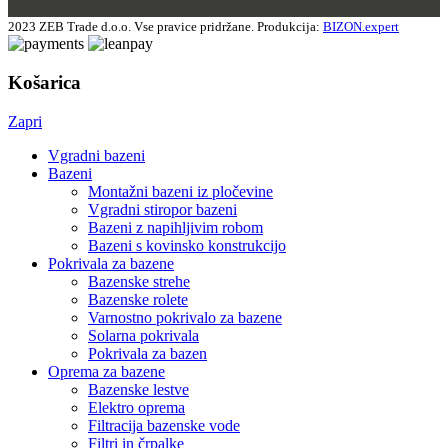
2023 ZEB Trade d.o.o. Vse pravice pridržane. Produkcija:
BIZON.expert
Košarica
Zapri
Vgradni bazeni
Bazeni
Montažni bazeni iz pločevine
Vgradni stiropor bazeni
Bazeni z napihljivim robom
Bazeni s kovinsko konstrukcijo
Pokrivala za bazene
Bazenske strehe
Bazenske rolete
Varnostno pokrivalo za bazene
Solarna pokrivala
Pokrivala za bazen
Oprema za bazene
Bazenske lestve
Elektro oprema
Filtracija bazenske vode
Filtri in črpalke