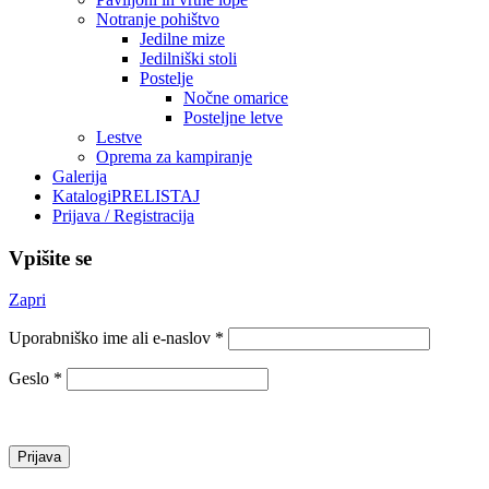
Notranje pohištvo
Jedilne mize
Jedilniški stoli
Postelje
Nočne omarice
Posteljne letve
Lestve
Oprema za kampiranje
Galerija
Katalogi
PRELISTAJ
Prijava / Registracija
Vpišite se
Zapri
Uporabniško ime ali e-naslov
*
Geslo
*
Prijava