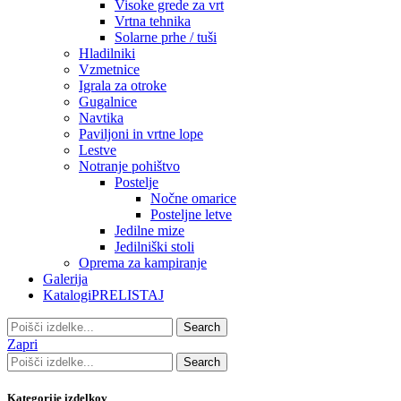
Visoke grede za vrt
Vrtna tehnika
Solarne prhe / tuši
Hladilniki
Vzmetnice
Igrala za otroke
Gugalnice
Navtika
Paviljoni in vrtne lope
Lestve
Notranje pohištvo
Postelje
Nočne omarice
Posteljne letve
Jedilne mize
Jedilniški stoli
Oprema za kampiranje
Galerija
Katalogi
PRELISTAJ
Search
Zapri
Search
Kategorije izdelkov