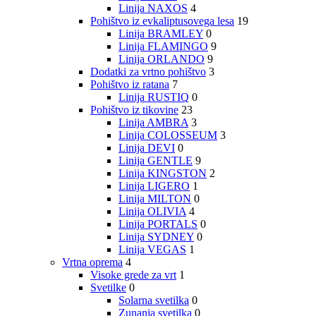
Linija NAXOS
4
Pohištvo iz evkaliptusovega lesa
19
Linija BRAMLEY
0
Linija FLAMINGO
9
Linija ORLANDO
9
Dodatki za vrtno pohištvo
3
Pohištvo iz ratana
7
Linija RUSTIQ
0
Pohištvo iz tikovine
23
Linija AMBRA
3
Linija COLOSSEUM
3
Linija DEVI
0
Linija GENTLE
9
Linija KINGSTON
2
Linija LIGERO
1
Linija MILTON
0
Linija OLIVIA
4
Linija PORTALS
0
Linija SYDNEY
0
Linija VEGAS
1
Vrtna oprema
4
Visoke grede za vrt
1
Svetilke
0
Solarna svetilka
0
Zunanja svetilka
0