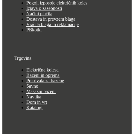
Pogoji izposoje električnih koles
Izjava o zasebnosti
Načini plačila
Dostava in prevzem blaga
Vračila blaga in reklamacije
Piškotki
Trgovina
Električna kolesa
Bazeni in oprema
Pokrivala za bazene
Savne
Masažni bazeni
Navtika
Dom in vrt
Katalogi