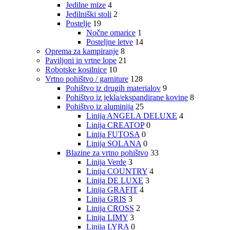
Jedilne mize
4
Jedilniški stoli
2
Postelje
19
Nočne omarice
1
Posteljne letve
14
Oprema za kampiranje
8
Paviljoni in vrtne lope
21
Robotske kosilnice
10
Vrtno pohištvo / garniture
128
Pohištvo iz drugih materialov
9
Pohištvo iz jekla/ekspandirane kovine
8
Pohištvo iz aluminija
25
Linija ANGELA DELUXE
4
Linija CREATOP
0
Linija FUTOSA
0
Linija SOLANA
0
Blazine za vrtno pohištvo
33
Linija Verde
3
Linija COUNTRY
4
Linija DE LUXE
3
Linija GRAFIT
4
Linija GRIS
3
Linija CROSS
2
Linija LIMY
3
Linija LYRA
0