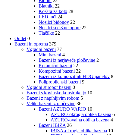
Bidoni
22
Blatniki
22
Košara za kolo
28
LED luči
24
Nosilci bidonov
22
Nosilci sedežne opore
22
Tlačilke
22
Outlet
0
Bazeni in oprema
379
Vgradni bazeni
77
Mini bazeni
4
Bazeni iz nerjaveče pločevine
2
Keramični bazeni
22
Kompozitni bazeni
32
Bazeni iz kompozitnih HDG panelov
8
Polipropilenski bazeni
9
Vgradni stiropor bazeni
0
Bazeni s kovinsko konstrukcijo
10
Bazeni z napihljivim robom
5
Veliki bazeni iz pločevine
36
Bazeni AZURO VARIO
10
AZURO-okrogla oblika bazena
6
AZURO-ovalna oblika bazena
4
Bazeni IBIZA
26
IBIZA-okrogla oblika bazena
10