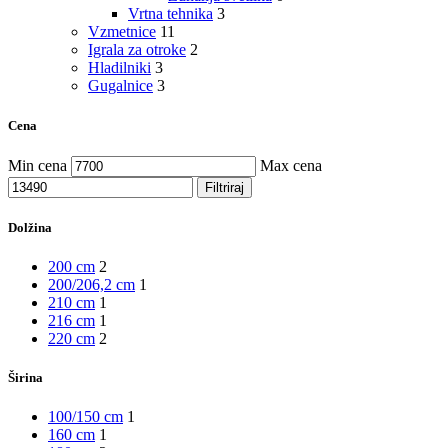
Vrtna tehnika
3
Vzmetnice
11
Igrala za otroke
2
Hladilniki
3
Gugalnice
3
Cena
Min cena
Max cena
Filtriraj
Dolžina
200 cm
2
200/206,2 cm
1
210 cm
1
216 cm
1
220 cm
2
Širina
100/150 cm
1
160 cm
1