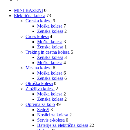
MINI BAZENI
0
Električna kolesa
73
Gorska kolesa
9
Moška kolesa
7
Ženska kolesa
2
Cross kolesa
4
Moška kolesa
3
Ženska kolesa
1
Treking in cestna kolesa
5
Ženska kolesa
3
Moška kolesa
4
Mestna kolesa
6
Moška kolesa
6
Ženska kolesa
6
Otroška kolesa
0
Zložljiva kolesa
2
Moška kolesa
2
Ženska kolesa
2
Oprema za kolo
49
Sedeži
3
Nosilci za kolesa
2
Servis e-kolesa
0
Baterije za električna kolesa
22