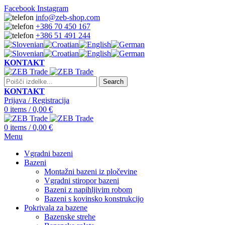
Facebook
Instagram
info@zeb-shop.com
+386 70 450 167
+386 51 491 244
KONTAKT
Search
KONTAKT
Prijava / Registracija
0
items
/
0,00
€
0
items
/
0,00
€
Menu
Vgradni bazeni
Bazeni
Montažni bazeni iz pločevine
Vgradni stiropor bazeni
Bazeni z napihljivim robom
Bazeni s kovinsko konstrukcijo
Pokrivala za bazene
Bazenske strehe