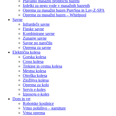
Plavalno masažni protitočni bazeni
Izdelki za nego vode v masažnih bazenih
Oprema za masažni bazen PureSpa in Lay-Z-SPA
Oprema za masažni bazen – Whirlpool
Savne
Infrardeče savne
Finske savne
Kombinirane savne
Zunanje savne
Savne po naročilu
Oprema za savne
Električna kolesa
Gorska kolesa
Cross kolesa
Treking in cestna kolesa
Mestna kolesa
Otroška kolesa
Zložljiva kolesa
Oprema za kolo
Servis e-koles
Izposoja e-koles
Dom in vrt
Robotske kosilnice
Vrtno pohištvo – garniture
Vrtna oprema