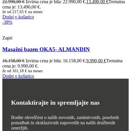
22.990,00
€
Izvirna cena je bila: 22.990,00 €.
13.490,00
€
Trenutna
cena je: 13.490,00 €.
že od
217,65 €
na mesec
Dodaj v košarico
-38%
Zapri
Masažni bazen OKA5- ALMANDIN
16.158,00
€
Izvirna cena je bila: 16.158,00 €.
9.990,00
€
Trenutna
cena je: 9.990,00 €.
že od
161,18 €
na mesec
Dodaj v košarico
Kontaktirajte in spremljajte nas
Bodite obveščeni o naših novostih, zanimivostih, posebnih
ponudbah in ekskluzivnih napovedih na naših družbenih
omrežjih.