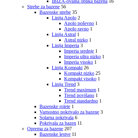
IBIZA-ovalna oblika bazena
16
Strehe za bazene
56
Bazenske strehe
35
Linija Apolo
2
Apolo poševno
1
Apolo ravno
1
Linija Astral
1
Astral nizko
1
Linija Imperia
3
Imperia srednje
1
Imperia ultra nizko
1
Imperia visoko
1
Linija Kompakt
26
Kompakt nizko
25
Kompakt visoko
1
Linija Trend
3
Trend maximum
1
Trend povišano
1
Trend standardno
1
Bazenske rolete
1
Varnostno pokrivalo za bazene
3
Solarna pokrivala
6
Pokrivala za bazen
11
Oprema za bazene
207
Bazenske lestve
11