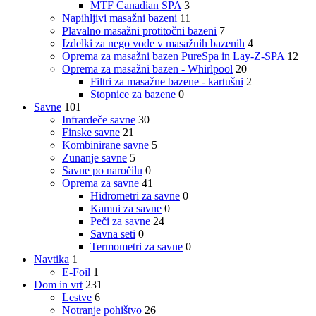
MTF Canadian SPA
3
Napihljivi masažni bazeni
11
Plavalno masažni protitočni bazeni
7
Izdelki za nego vode v masažnih bazenih
4
Oprema za masažni bazen PureSpa in Lay-Z-SPA
12
Oprema za masažni bazen - Whirlpool
20
Filtri za masažne bazene - kartušni
2
Stopnice za bazene
0
Savne
101
Infrardeče savne
30
Finske savne
21
Kombinirane savne
5
Zunanje savne
5
Savne po naročilu
0
Oprema za savne
41
Hidrometri za savne
0
Kamni za savne
0
Peči za savne
24
Savna seti
0
Termometri za savne
0
Navtika
1
E-Foil
1
Dom in vrt
231
Lestve
6
Notranje pohištvo
26