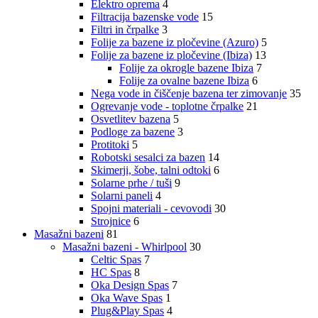
Elektro oprema
4
Filtracija bazenske vode
15
Filtri in črpalke
3
Folije za bazene iz pločevine (Azuro)
5
Folije za bazene iz pločevine (Ibiza)
13
Folije za okrogle bazene Ibiza
7
Folije za ovalne bazene Ibiza
6
Nega vode in čiščenje bazena ter zimovanje
35
Ogrevanje vode - toplotne črpalke
21
Osvetlitev bazena
5
Podloge za bazene
3
Protitoki
5
Robotski sesalci za bazen
14
Skimerji, šobe, talni odtoki
6
Solarne prhe / tuši
9
Solarni paneli
4
Spojni materiali - cevovodi
30
Strojnice
6
Masažni bazeni
81
Masažni bazeni - Whirlpool
30
Celtic Spas
7
HC Spas
8
Oka Design Spas
7
Oka Wave Spas
1
Plug&Play Spas
4