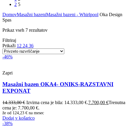
2
5
Domov
Masažni bazeni
Masažni bazeni - Whirlpool
Oka Design
Spas
Prikaz vseh 7 rezultatov
Filtriraj
Prikaži
12
24
36
-46%
Zapri
Masažni bazen OKA4- ONIKS-RAZSTAVNI
EXPONAT
14.333,00
€
Izvirna cena je bila: 14.333,00 €.
7.700,00
€
Trenutna
cena je: 7.700,00 €.
že od
124,23 €
na mesec
Dodaj v košarico
-38%