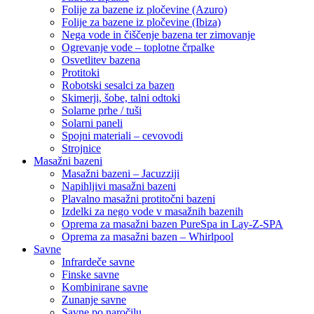
Folije za bazene iz pločevine (Azuro)
Folije za bazene iz pločevine (Ibiza)
Nega vode in čiščenje bazena ter zimovanje
Ogrevanje vode – toplotne črpalke
Osvetlitev bazena
Protitoki
Robotski sesalci za bazen
Skimerji, šobe, talni odtoki
Solarne prhe / tuši
Solarni paneli
Spojni materiali – cevovodi
Strojnice
Masažni bazeni
Masažni bazeni – Jacuzziji
Napihljivi masažni bazeni
Plavalno masažni protitočni bazeni
Izdelki za nego vode v masažnih bazenih
Oprema za masažni bazen PureSpa in Lay-Z-SPA
Oprema za masažni bazen – Whirlpool
Savne
Infrardeče savne
Finske savne
Kombinirane savne
Zunanje savne
Savne po naročilu