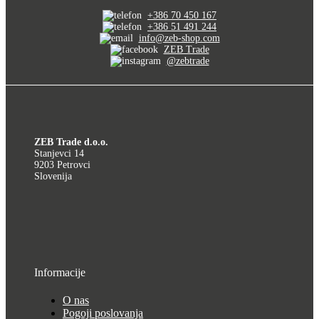
+386 70 450 167
+386 51 491 244
info@zeb-shop.com
ZEB Trade
@zebtrade
ZEB Trade d.o.o.
Stanjevci 14
9203 Petrovci
Slovenija
Informacije
O nas
Pogoji poslovanja